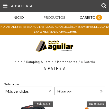
A BATERIA
INICIO
PRODUCTOS
CARRITO
0
HORARIO DE FERRETERÍA AGUILAR (LOCAL AL PÚBLICO): LUNES A VIERNES DE 7.30 A 12
- 15 A 19 HS. SÁBADO 7.30 A 12.30 HS.
Inicio
/
Camping & Jardin
/
Bordeadoras
/
a Bateria
A BATERIA
Ordenar por
Filtrar por
ENVÍO GRATIS
ENVÍO GRATIS