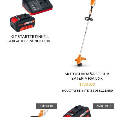
KIT STARTER EINHELL
CARGADOR RÁPIDO 18V +
BATERÍA LITIO 18V 4AH
MOTOGUADAÑA STIHL A
BATERIA FSA 86 R
$730.080
6
CUOTAS SIN INTERÉS DE
$121.680
ENVÍO GRATIS
ENVÍO GRATIS