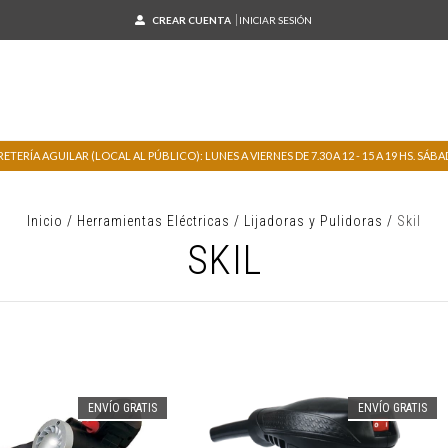
CREAR CUENTA
INICIAR SESIÓN
TERÍA AGUILAR (LOCAL AL PÚBLICO): LUNES A VIERNES DE 7.30 A 12 - 15 A 19 HS. SÁBADO
Inicio
/
Herramientas Eléctricas
/
Lijadoras y Pulidoras
/
Skil
SKIL
ENVÍO GRATIS
ENVÍO GRATIS