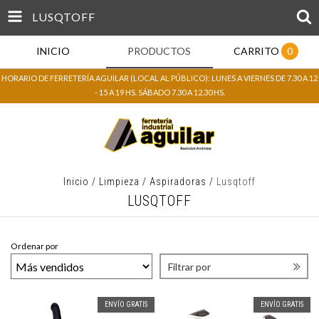
LUSQTOFF
INICIO
PRODUCTOS
CARRITO
0
HORARIO DE FERRETERÍA AGUILAR (LOCAL AL PÚBLICO): LUNES A VIERNES DE 7.30 A 12
- 15 A 19 HS. SÁBADO 7.30 A 12.30 HS.
Inicio
/
Limpieza
/
Aspiradoras
/
Lusqtoff
LUSQTOFF
Ordenar por
Filtrar por
ENVÍO GRATIS
ENVÍO GRATIS