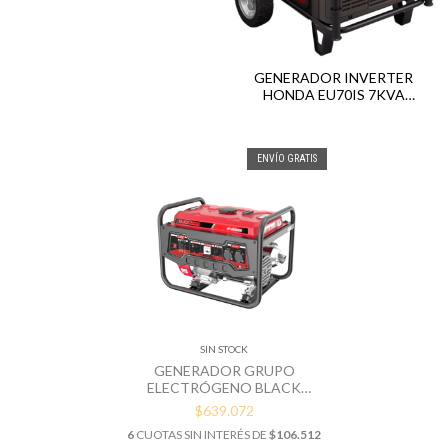
MANUAL
GENERADOR INVERTER
HONDA EU70IS 7KVA
ARRANQUE ELECTRICO
ENVÍO GRATIS
SIN STOCK
GENERADOR GRUPO
ELECTRÓGENO BLACK
PANTHER BP-GE3600M
$639.072
6
CUOTAS SIN INTERÉS DE
$106.512