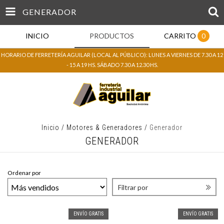
GENERADOR
INICIO
PRODUCTOS
CARRITO
0
HORARIO DE FERRETERÍA AGUILAR (LOCAL AL PÚBLICO): LUNES A VIERNES DE 7.30 A 12
- 15 A 19 HS. SÁBADO 7.30 A 12.30 HS.
Inicio
/
Motores & Generadores
/
Generador
GENERADOR
Ordenar por
Filtrar por
ENVÍO GRATIS
ENVÍO GRATIS