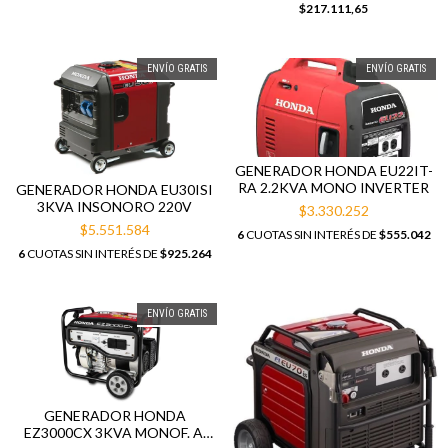
$217.111,65
ENVÍO GRATIS
ENVÍO GRATIS
GENERADOR HONDA EU22IT-
RA 2.2KVA MONO INVERTER
GENERADOR HONDA EU30ISI
3KVA INSONORO 220V
$3.330.252
$5.551.584
6
CUOTAS SIN INTERÉS DE
$555.042
6
CUOTAS SIN INTERÉS DE
$925.264
ENVÍO GRATIS
GENERADOR HONDA
EZ3000CX 3KVA MONOF. A.