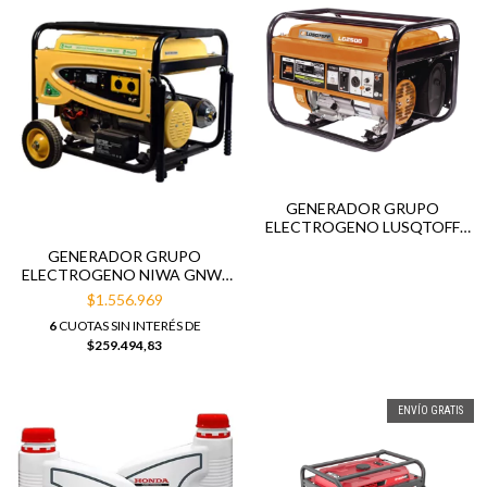
GENERADOR GRUPO
ELECTROGENO LUSQTOFF
LG2500 2500W
GENERADOR GRUPO
ELECTROGENO NIWA GNW-
70-ER
$1.556.969
6
CUOTAS SIN INTERÉS DE
$259.494,83
ENVÍO GRATIS