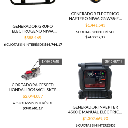
GENERADOR ELÉCTRICO
NAFTERO NIWA GNW55-ER
5,5KVA ARRANQUE
$1.441.543
GENERADOR GRUPO
ELÉCTRICO
ELECTROGENO NIWA
6
CUOTAS SIN INTERÉS DE
GNW12
$240.257,17
$388.465
6
CUOTAS SIN INTERÉS DE
$64.744,17
ENVÍO GRATIS
ENVÍO GRATIS
CORTADORA CESPED
HONDA HRG466C1-SKEP
4.5HP 46CM AP
$2.044.087
6
CUOTAS SIN INTERÉS DE
GENERADOR INVERTER
$340.681,17
4500IE MANUAL-ELÉCTRICO
BLACK PANTHER
$1.302.669,90
6
CUOTAS SIN INTERÉS DE