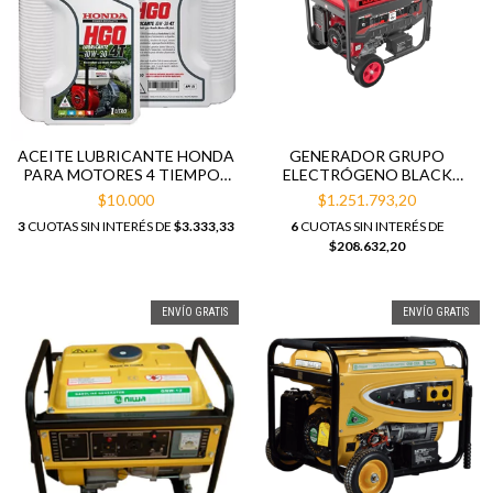
ACEITE LUBRICANTE HONDA
GENERADOR GRUPO
PARA MOTORES 4 TIEMPOS
ELECTRÓGENO BLACK
HGO 10W-30
PANTHER BP-GE8000ME
$10.000
$1.251.793,20
3
CUOTAS SIN INTERÉS DE
$3.333,33
6
CUOTAS SIN INTERÉS DE
$208.632,20
ENVÍO GRATIS
ENVÍO GRATIS