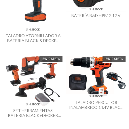
SIN STOCK
BATERÍA B&D HPB12 12 V
SIN STOCK
TALADRO ATORNILLADOR A
BATERIA BLACK & DECKER
LD12S 12V
ENVÍO GRATIS
ENVÍO GRATIS
SIN STOCK
TALADRO PERCUTOR
SIN STOCK
INALAMBRICO 14.4V BLACK
SET HERRAMIENTAS
+ DECKER HP14
BATERIA BLACK+DECKER
12V BDCK502C1 GO PACK