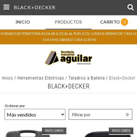
BLACK+DECKER
INICIO
PRODUCTOS
CARRITO
0
HORARIO DE FERRETERÍA AGUILAR (LOCAL AL PÚBLICO): LUNES A VIERNES DE 7.30 A 12
- 15 A 19 HS. SÁBADO 7.30 A 12.30 HS.
Inicio
/
Herramientas Eléctricas
/
Taladros a Batería
/
Black+Decker
BLACK+DECKER
Ordenar por
Filtrar por
ENVÍO GRATIS
ENVÍO GRATIS