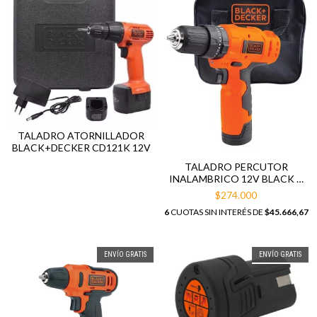
TALADRO ATORNILLADOR
BLACK+DECKER CD121K 12V
TALADRO PERCUTOR
INALAMBRICO 12V BLACK +
DECKER HP12
$274.000
6
CUOTAS SIN INTERÉS DE
$45.666,67
ENVÍO GRATIS
ENVÍO GRATIS