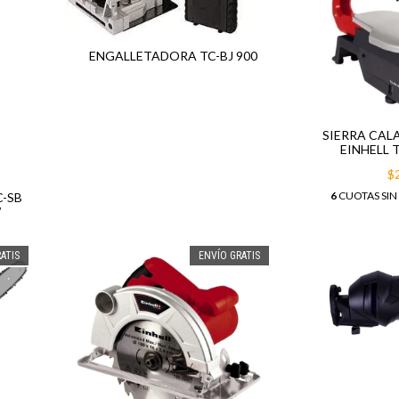
ENGALLETADORA TC-BJ 900
SIERRA CAL
EINHELL 
$
6
CUOTAS SIN
C-SB
W
ATIS
ENVÍO GRATIS