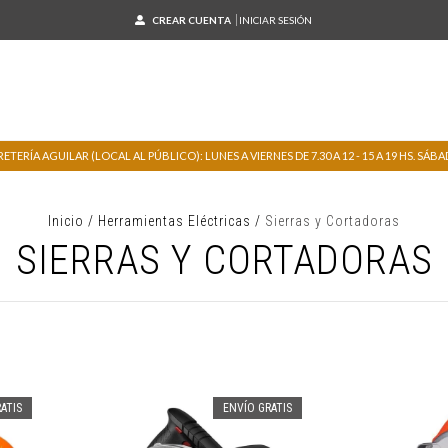
CREAR CUENTA
INICIAR SESIÓN
TERÍA AGUILAR (LOCAL AL PÚBLICO): LUNES A VIERNES DE 7.30 A 12 - 15 A 19 HS. SÁBADO
Inicio
/
Herramientas Eléctricas
/
Sierras y Cortadoras
SIERRAS Y CORTADORAS
ATIS
ENVÍO GRATIS