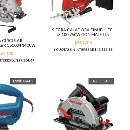
SIERRA CALADORA EINHELL TE-
JS 100 750W CON MALETÍN
A CIRCULAR
$260.000
ER CS1004 1400W
6
CUOTAS SIN INTERÉS DE
$43.333,33
164.128
NTERÉS DE
$27.354,67
ENVÍO GRATIS
ENVÍO GRATIS