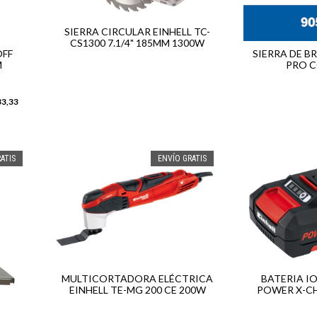
SIERRA CIRCULAR EINHELL TC-
CS1300 7.1/4" 185MM 1300W
OFF
SIERRA DE B
M
PRO C
33,33
ATIS
ENVÍO GRATIS
MULTICORTADORA ELÉCTRICA
BATERIA IO
EINHELL TE-MG 200 CE 200W
POWER X-CH