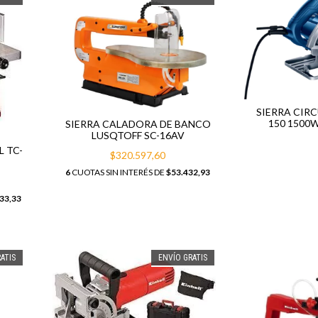
SIERRA CIR
150 1500W
SIERRA CALADORA DE BANCO
LUSQTOFF SC-16AV
L TC-
$320.597,60
6
CUOTAS SIN INTERÉS DE
$53.432,93
33,33
ATIS
ENVÍO GRATIS