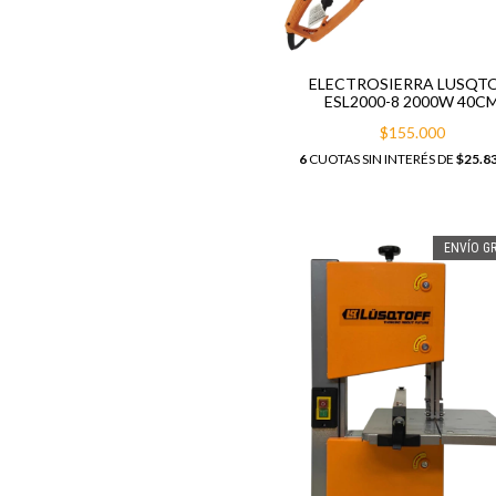
ELECTROSIERRA LUSQT
ESL2000-8 2000W 40C
$155.000
6
CUOTAS SIN INTERÉS DE
$25.8
ENVÍO GR