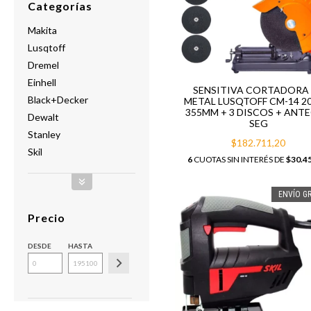
Categorías
Makita
Lusqtoff
Dremel
Einhell
SENSITIVA CORTADORA
Black+Decker
METAL LUSQTOFF CM-14 2
355MM + 3 DISCOS + ANT
Dewalt
SEG
Stanley
$182.711,20
Skil
6
CUOTAS SIN INTERÉS DE
$30.4
ENVÍO GR
Precio
DESDE
HASTA