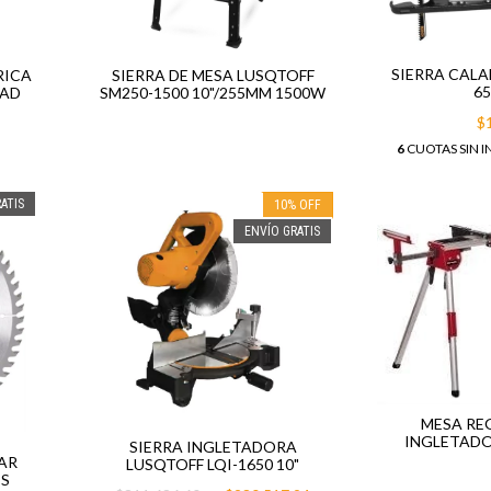
SIERRA CAL
RICA
SIERRA DE MESA LUSQTOFF
6
DAD
SM250-1500 10"/255MM 1500W
$
6
CUOTAS SIN I
ATIS
10
%
OFF
ENVÍO GRATIS
MESA RE
INGLETADO
SIERRA INGLETADORA
LAR
LUSQTOFF LQI-1650 10"
ES