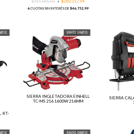
$311.686,60
$280.517,94
6
CUOTAS SIN INTERÉS DE
$46.752,99
ATIS
ENVÍO GRATIS
SIERRA INGLETADORA EINHELL
SIERRA CAL
TC-MS 216 1600W 216MM
 RT-
ATIS
ENVÍO GRATIS