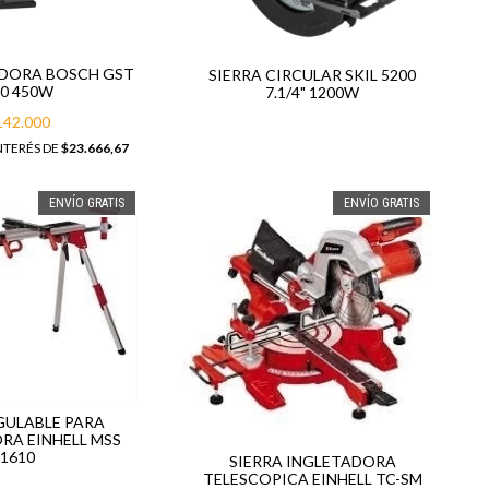
ADORA BOSCH GST
SIERRA CIRCULAR SKIL 5200
50 450W
7.1/4" 1200W
142.000
NTERÉS DE
$23.666,67
ENVÍO GRATIS
ENVÍO GRATIS
GULABLE PARA
RA EINHELL MSS
1610
SIERRA INGLETADORA
TELESCOPICA EINHELL TC-SM