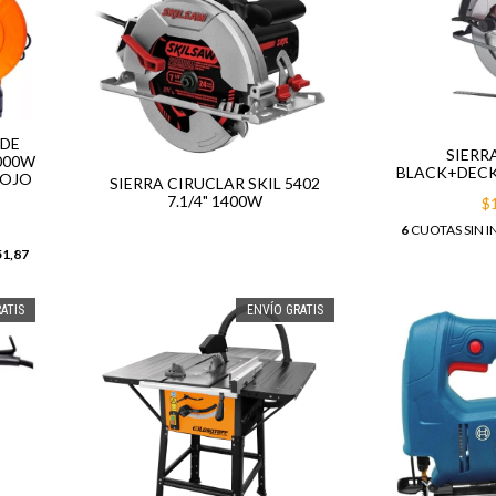
 DE
SIERR
000W
BLACK+DECK
EOJO
SIERRA CIRUCLAR SKIL 5402
7.1/4" 1400W
$
6
CUOTAS SIN I
51,87
ATIS
ENVÍO GRATIS