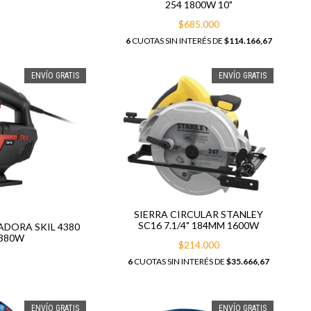
254 1800W 10"
$685.000
6
CUOTAS SIN INTERÉS DE
$114.166,67
ENVÍO GRATIS
ENVÍO GRATIS
SIERRA CIRCULAR STANLEY
SC16 7.1/4" 184MM 1600W
ADORA SKIL 4380
380W
$214.000
6
CUOTAS SIN INTERÉS DE
$35.666,67
ENVÍO GRATIS
ENVÍO GRATIS