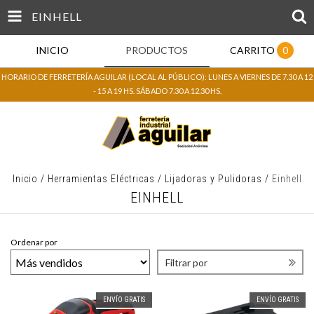
EINHELL
INICIO
PRODUCTOS
CARRITO
0
HORARIO DE FERRETERÍA AGUILAR (LOCAL AL PÚBLICO): LUNES A VIERNES DE 7.30 A 12
- 15 A 19 HS. SÁBADO 7.30 A 12.30 HS.
Inicio
/
Herramientas Eléctricas
/
Lijadoras y Pulidoras
/
Einhell
EINHELL
Ordenar por
Filtrar por
ENVÍO GRATIS
ENVÍO GRATIS