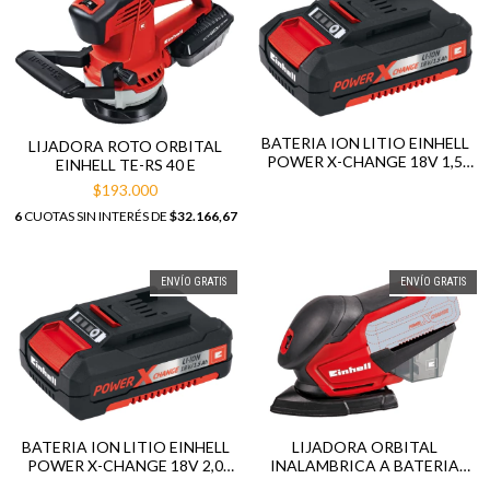
BATERIA ION LITIO EINHELL
LIJADORA ROTO ORBITAL
POWER X-CHANGE 18V 1,5
EINHELL TE-RS 40 E
AH
$193.000
6
CUOTAS SIN INTERÉS DE
$32.166,67
ENVÍO GRATIS
ENVÍO GRATIS
BATERIA ION LITIO EINHELL
LIJADORA ORBITAL
POWER X-CHANGE 18V 2,0
INALAMBRICA A BATERIA
AH
EINHELL TE-OS 18 LI 18V