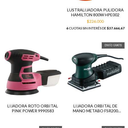
220V / 18V
LUSTRALIJADORA PULIDORA
HAMILTON 800W HPE002
$226.000
6
CUOTAS SIN INTERÉS DE
$37.666,67
ENVÍO GRATIS
LIJADORA ROTO ORBITAL
LIJADORA ORBITAL DE
PINK POWER 9990583
MANO METABO FSR200
INTEC. 240W