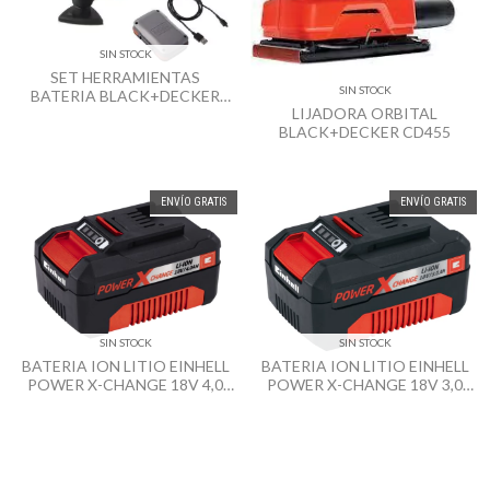
SIN STOCK
SET HERRAMIENTAS
SIN STOCK
BATERIA BLACK+DECKER
LIJADORA ORBITAL
12V BDCK502C1 GO PACK
BLACK+DECKER CD455
ENVÍO GRATIS
ENVÍO GRATIS
SIN STOCK
SIN STOCK
BATERIA ION LITIO EINHELL
BATERIA ION LITIO EINHELL
POWER X-CHANGE 18V 4,0
POWER X-CHANGE 18V 3,0
AH
AH