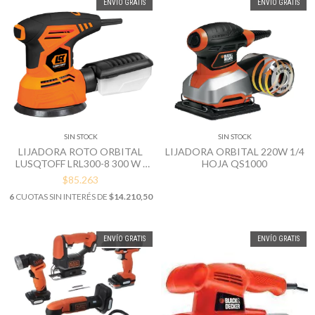
ENVÍO GRATIS
ENVÍO GRATIS
SIN STOCK
SIN STOCK
LIJADORA ROTO ORBITAL
LIJADORA ORBITAL 220W 1/4
LUSQTOFF LRL300-8 300 W -
HOJA QS1000
125 MM
$85.263
6
CUOTAS SIN INTERÉS DE
$14.210,50
ENVÍO GRATIS
ENVÍO GRATIS