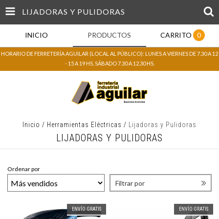
LIJADORAS Y PULIDORAS
INICIO
PRODUCTOS
CARRITO
0
HORARIO DE FERRETERÍA AGUILAR (LOCAL AL PÚBLICO): LUNES A VIERNES DE 7.30 A 12
- 15 A 19 HS. SÁBADO 7.30 A 12.30 HS.
Inicio
/
Herramientas Eléctricas
/
Lijadoras y Pulidoras
LIJADORAS Y PULIDORAS
Ordenar por
Filtrar por
ENVÍO GRATIS
ENVÍO GRATIS