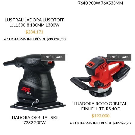
7640 900W 76X533MM
LUSTRALIJADORA LUSQTOFF
LJL1300-8 180MM 1300W
$234.171
6
CUOTAS SIN INTERÉS DE
$39.028,50
ENVÍO GRATIS
ENVÍO GRATIS
LIJADORA ROTO ORBITAL
EINHELL TE-RS 40 E
$193.000
LIJADORA ORBITAL SKIL
7232 200W
6
CUOTAS SIN INTERÉS DE
$32.166,67