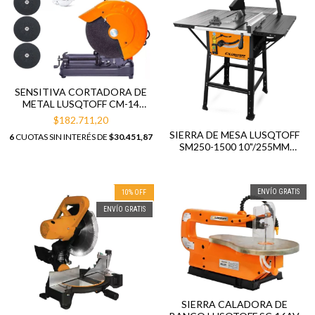
SENSITIVA CORTADORA DE
METAL LUSQTOFF CM-14
2000W 355MM + 3 DISCOS +
$182.711,20
ANTEOJO SEG
SIERRA DE MESA LUSQTOFF
6
CUOTAS SIN INTERÉS DE
$30.451,87
SM250-1500 10"/255MM
1500W
ENVÍO GRATIS
10
%
OFF
ENVÍO GRATIS
SIERRA CALADORA DE