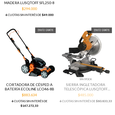
MADERA LUSQTOFF SFL250-8
$294.000
6
CUOTAS SIN INTERÉS DE
$49.000
ENVÍO GRATIS
ENVÍO GRATIS
SIN STOCK
CORTADORA DE CÉSPED A
SIERRA INGLETADORA
BATERÍA ECOLINE LCO46-8B
TELESCÓPICA LUSQTOFF
LQI-1800 10" 1800W
$883.634
$485.000
6
CUOTAS SIN INTERÉS DE
6
CUOTAS SIN INTERÉS DE
$80.833,33
$147.272,33