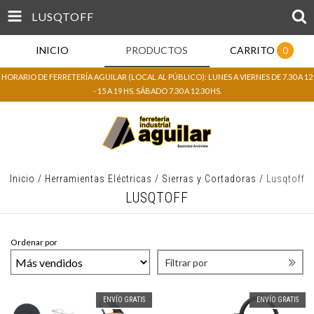
LUSQTOFF
INICIO
PRODUCTOS
CARRITO
0
HORARIO DE FERRETERÍA AGUILAR (LOCAL AL PÚBLICO): LUNES A VIERNES DE 7.30 A 12
- 15 A 19 HS. SÁBADO 7.30 A 12.30 HS.
Inicio
/
Herramientas Eléctricas
/
Sierras y Cortadoras
/
Lusqtoff
LUSQTOFF
Ordenar por
Filtrar por
ENVÍO GRATIS
ENVÍO GRATIS