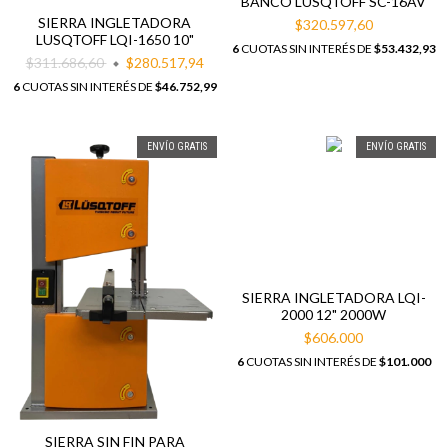
BANCO LUSQTOFF SC-16AV
SIERRA INGLETADORA
$320.597,60
LUSQTOFF LQI-1650 10"
6
CUOTAS SIN INTERÉS DE
$53.432,93
$311.686,60
$280.517,94
6
CUOTAS SIN INTERÉS DE
$46.752,99
ENVÍO GRATIS
ENVÍO GRATIS
SIERRA INGLETADORA LQI-
2000 12" 2000W
$606.000
6
CUOTAS SIN INTERÉS DE
$101.000
SIERRA SIN FIN PARA