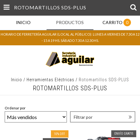
ROTOMARTILLOS SDS-PLUS
INICIO
PRODUCTOS
CARRITO
0
HORARIO DE FERRETERÍA AGUILAR (LOCAL AL PÚBLICO): LUNES A VIERNES DE 7.30 A 12
- 15 A 19 HS. SÁBADO 7.30 A 12.30 HS.
Inicio
/
Herramientas Eléctricas
/
Rotomartillos SDS-PLUS
ROTOMARTILLOS SDS-PLUS
Ordenar por
Filtrar por
ENVÍO GRATIS
10
%
OFF