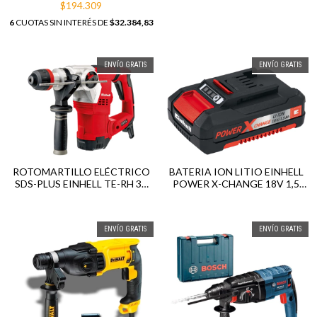
$194.309
6
CUOTAS SIN INTERÉS DE
$32.384,83
ENVÍO GRATIS
ENVÍO GRATIS
ROTOMARTILLO ELÉCTRICO
BATERIA ION LITIO EINHELL
SDS-PLUS EINHELL TE-RH 32
POWER X-CHANGE 18V 1,5
1250W 5 JOULES
AH
ENVÍO GRATIS
ENVÍO GRATIS