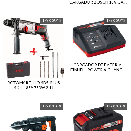
CARGADOR BOSCH 18V GAL
1880 CV
ENVÍO GRATIS
ENVÍO GRATIS
CARGADOR DE BATERIA
EINHELL POWER X-CHANGE
220V / 18V
ROTOMARTILLO SDS-PLUS
SKIL 1859 750W 2.1J
C/MECHAS, MANDRIL Y
MALETÍN
ENVÍO GRATIS
ENVÍO GRATIS