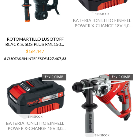
SIN STOCK
BATERIA ION LITIO EINHELL
POWER X-CHANGE 18V 4,0
AH
ROTOMARTILLO LUSQTOFF
BLACK S. SDS PLUS RML1500-
9
$164.447
6
CUOTAS SIN INTERÉS DE
$27.407,83
ENVÍO GRATIS
ENVÍO GRATIS
SIN STOCK
BATERIA ION LITIO EINHELL
POWER X-CHANGE 18V 3,0
AH
SIN STOCK