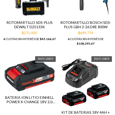
ROTOMARTILLO SDS-PLUS
ROTOMARTILLO BOSCH SDS-
DEWALT D25133K
PLUS GBH 2-26 DRE 800W
$271.000
$649.774
6
CUOTAS SIN INTERÉS DE
$45.166,67
6
CUOTAS SIN INTERÉS DE
$108.295,67
ENVÍO GRATIS
ENVÍO GRATIS
BATERIA ION LITIO EINHELL
POWER X-CHANGE 18V 2,0
AH
KIT DE BATERIAS 18V 4AH +