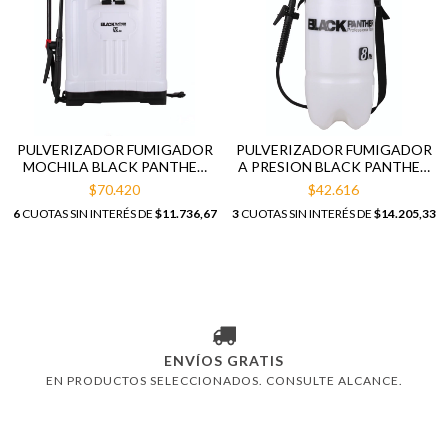
PULVERIZADOR FUMIGADOR
PULVERIZADOR FUMIGADOR
MOCHILA BLACK PANTHER
A PRESION BLACK PANTHER
16 LITROS
8 LITROS
$70.420
$42.616
6
CUOTAS SIN INTERÉS DE
$11.736,67
3
CUOTAS SIN INTERÉS DE
$14.205,33
ENVÍOS GRATIS
EN PRODUCTOS SELECCIONADOS. CONSULTE ALCANCE.