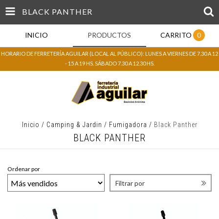
BLACK PANTHER
INICIO
PRODUCTOS
CARRITO
0
HORARIO DE FERRETERÍA AGUILAR (LOCAL AL PÚBLICO): LUNES A VIERNES DE 7.30 A 12
- 15 A 19 HS. SÁBADO 7.30 A 12.30 HS.
Inicio
/
Camping & Jardin
/
Fumigadora
/
Black Panther
BLACK PANTHER
Ordenar por
Filtrar por