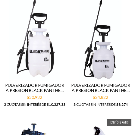
PULVERIZADOR FUMIGADOR
PULVERIZADOR FUMIGADOR
A PRESION BLACK PANTHER
A PRESION BLACK PANTHER
5 LITROS
3 LITROS
$30.982
$24.822
3
CUOTAS SIN INTERÉS DE
$10.327,33
3
CUOTAS SIN INTERÉS DE
$8.274
ENVÍO GRATIS