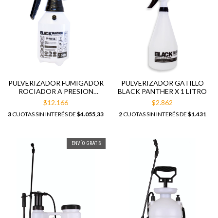
PULVERIZADOR FUMIGADOR
PULVERIZADOR GATILLO
ROCIADOR A PRESION
BLACK PANTHER X 1 LITRO
BLACK PANTHER 1,5 LITROS
$12.166
$2.862
3
CUOTAS SIN INTERÉS DE
$4.055,33
2
CUOTAS SIN INTERÉS DE
$1.431
ENVÍO GRATIS