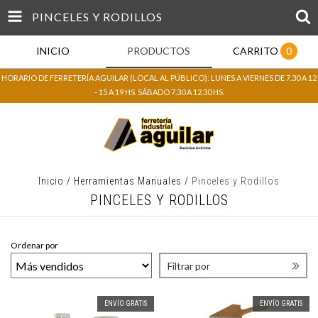
PINCELES Y RODILLOS
INICIO
PRODUCTOS
CARRITO
0
HORARIO DE FERRETERÍA AGUILAR (LOCAL AL PÚBLICO): LUNES A VIERNES DE 7.30 A 12
- 15 A 19 HS. SÁBADO 7.30 A 12.30 HS.
Inicio
/
Herramientas Manuales
/
Pinceles y Rodillos
PINCELES Y RODILLOS
Ordenar por
Filtrar por
ENVÍO GRATIS
ENVÍO GRATIS