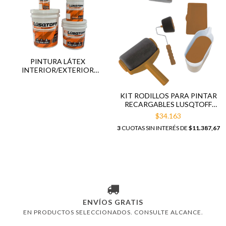
PINTURA LÁTEX
INTERIOR/EXTERIOR
PROFESIONAL LUSQTOFF
4/10/20 LITROS
KIT RODILLOS PARA PINTAR
RECARGABLES LUSQTOFF
LQROD-20
$34.163
3
CUOTAS SIN INTERÉS DE
$11.387,67
ENVÍOS GRATIS
EN PRODUCTOS SELECCIONADOS. CONSULTE ALCANCE.