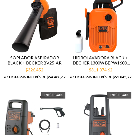
SOPLADOR ASPIRADOR
HIDROLAVADORA BLACK +
BLACK + DECKER BV25-AR
DECKER 1300W BEPW1600-
AR
$326.452
$311.074,62
6
CUOTAS SIN INTERÉS DE
$54.408,67
6
CUOTAS SIN INTERÉS DE
$51.845,77
ENVÍO GRATIS
ENVÍO GRATIS