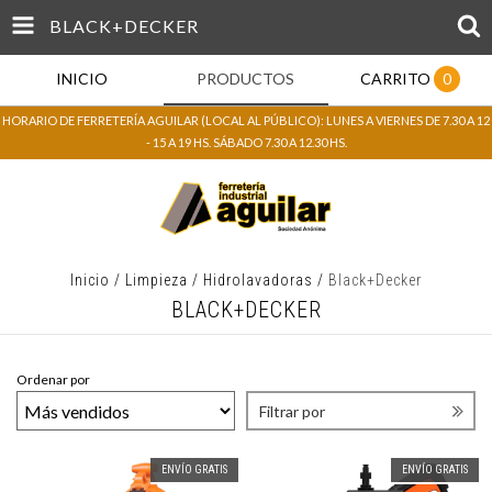
BLACK+DECKER
INICIO
PRODUCTOS
CARRITO
0
HORARIO DE FERRETERÍA AGUILAR (LOCAL AL PÚBLICO): LUNES A VIERNES DE 7.30 A 12
- 15 A 19 HS. SÁBADO 7.30 A 12.30 HS.
Inicio
/
Limpieza
/
Hidrolavadoras
/
Black+Decker
BLACK+DECKER
Ordenar por
Filtrar por
ENVÍO GRATIS
ENVÍO GRATIS