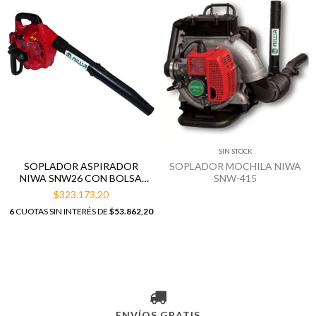
SIN STOCK
SOPLADOR ASPIRADOR
SOPLADOR MOCHILA NIWA
NIWA SNW26 CON BOLSA
SNW-415
RECOLECTORA
$323.173,20
6
CUOTAS SIN INTERÉS DE
$53.862,20
ENVÍOS GRATIS