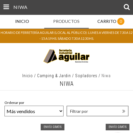
NIWA
INICIO
PRODUCTOS
CARRITO
0
HORARIO DE FERRETERÍA AGUILAR (LOCAL AL PÚBLICO): LUNES A VIERNES DE 7.30 A 12
- 15 A 19 HS. SÁBADO 7.30 A 12.30 HS.
Inicio
/
Camping & Jardin
/
Sopladores
/
Niwa
NIWA
Ordenar por
Filtrar por
ENVÍO GRATIS
ENVÍO GRATIS