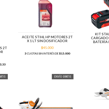
KIT STA
ACEITE STIHL HP MOTORES 2T
CARGADOR
X 1 LT SIN DOSIFICADOR
BATERÍA 
$45.000
S 2T
OR
3
CUOTAS SIN INTERÉS DE
$15.000
3,33
ATIS
ENVÍO GRATIS