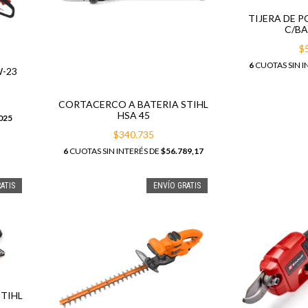
TIJERA DE P
C/BA
$
6
CUOTAS SIN I
-23
CORTACERCO A BATERIA STIHL
HSA 45
025
$340.735
6
CUOTAS SIN INTERÉS DE
$56.789,17
ATIS
ENVÍO GRATIS
TIHL