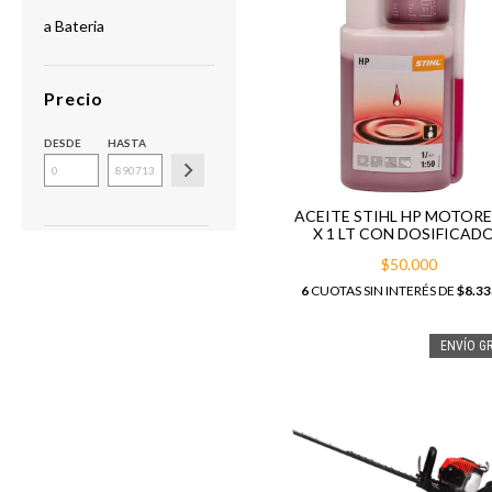
a Bateria
Precio
DESDE
HASTA
ACEITE STIHL HP MOTORE
X 1 LT CON DOSIFICAD
$50.000
6
CUOTAS SIN INTERÉS DE
$8.33
ENVÍO GR