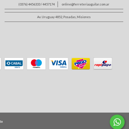
(0376) 4456333 / 4457174
online@ferreteriaaguilar.com.ar
Av. Uruguay 4852, Posadas, Misiones
to