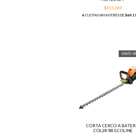
$415.069
6
CUOTAS SIN INTERÉS DE
$69.1
ENVÍO GR
CORTA CERCO A BATER
COL28-8B ECOLINE