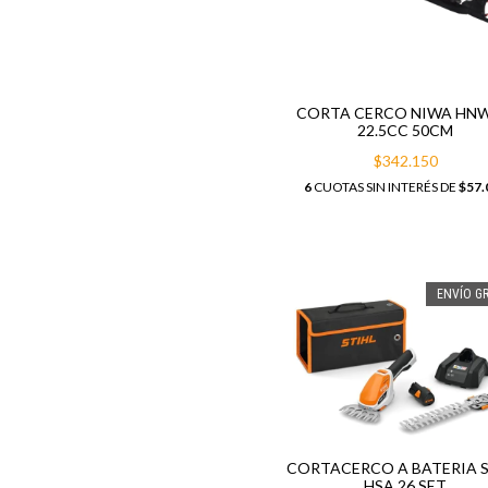
CORTA CERCO NIWA HNW
22.5CC 50CM
$342.150
6
CUOTAS SIN INTERÉS DE
$57.
ENVÍO GR
CORTACERCO A BATERIA S
HSA 26 SET