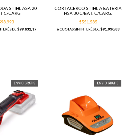
ODA STIHL ASA 20
CORTACERCO STIHL A BATERIA
T C/CARG
HSA 30 C/BAT. C/CARG.
598.993
$551.585
NTERÉS DE
$99.832,17
6
CUOTAS SIN INTERÉS DE
$91.930,83
ENVÍO GRATIS
ENVÍO GRATIS