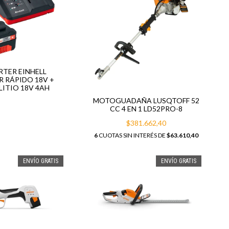
RTER EINHELL
 RÁPIDO 18V +
LITIO 18V 4AH
MOTOGUADAÑA LUSQTOFF 52
CC 4 EN 1 LD52PRO-8
$381.662,40
6
CUOTAS SIN INTERÉS DE
$63.610,40
ENVÍO GRATIS
ENVÍO GRATIS