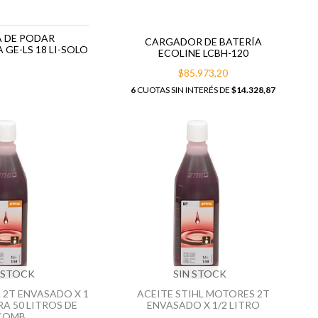
A DE PODAR
CARGADOR DE BATERÍA
 GE-LS 18 LI-SOLO
ECOLINE LCBH-120
$85.973,20
6
CUOTAS SIN INTERÉS DE
$14.328,87
 STOCK
SIN STOCK
L 2T ENVASADO X 1
ACEITE STIHL MOTORES 2T
RA 50 LITROS DE
ENVASADO X 1/2 LITRO
COMB.