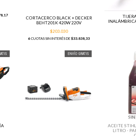
78,17
TIJER
CORTACERCO BLACK + DECKER
INALÁMBRICA
BEHT201K 420W 220V
$203.030
6
CUOTAS SIN INTERÉS DE
$33.838,33
ATIS
ENVÍO GRATIS
SIN
ÍA
ACEITE STIH
LITRO - PA