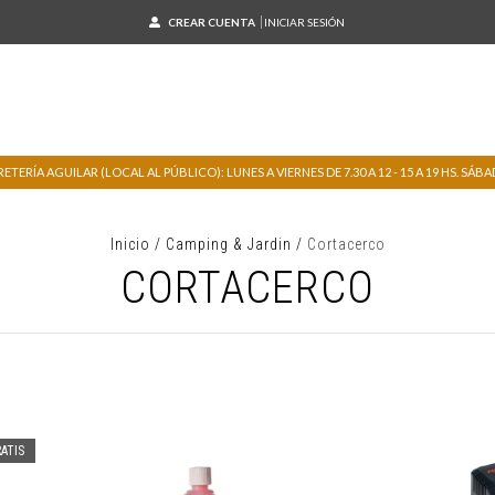
CREAR CUENTA
INICIAR SESIÓN
TERÍA AGUILAR (LOCAL AL PÚBLICO): LUNES A VIERNES DE 7.30 A 12 - 15 A 19 HS. SÁBADO
Inicio
/
Camping & Jardin
/
Cortacerco
CORTACERCO
ATIS