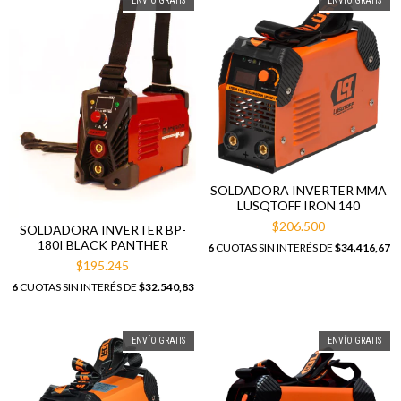
ENVÍO GRATIS
ENVÍO GRATIS
SOLDADORA INVERTER MMA
LUSQTOFF IRON 140
$206.500
SOLDADORA INVERTER BP-
180I BLACK PANTHER
6
CUOTAS SIN INTERÉS DE
$34.416,67
$195.245
6
CUOTAS SIN INTERÉS DE
$32.540,83
ENVÍO GRATIS
ENVÍO GRATIS