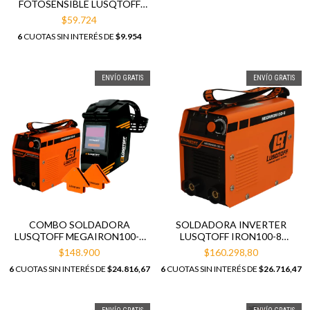
FOTOSENSIBLE LUSQTOFF
ST-1E
$59.724
6
CUOTAS SIN INTERÉS DE
$9.954
ENVÍO GRATIS
ENVÍO GRATIS
COMBO SOLDADORA
SOLDADORA INVERTER
LUSQTOFF MEGAIRON100-8
LUSQTOFF IRON100-8
CON MÁSCARA Y ESCUADRA
105AMP
$148.900
$160.298,80
MAGNÉTICA
6
CUOTAS SIN INTERÉS DE
$24.816,67
6
CUOTAS SIN INTERÉS DE
$26.716,47