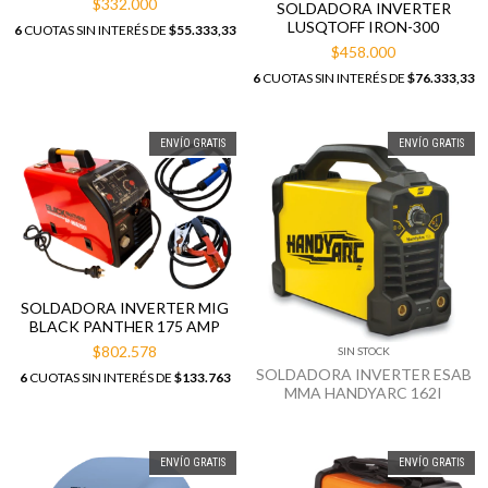
$332.000
SOLDADORA INVERTER
LUSQTOFF IRON-300
6
CUOTAS SIN INTERÉS DE
$55.333,33
$458.000
6
CUOTAS SIN INTERÉS DE
$76.333,33
ENVÍO GRATIS
ENVÍO GRATIS
SOLDADORA INVERTER MIG
BLACK PANTHER 175 AMP
$802.578
SIN STOCK
SOLDADORA INVERTER ESAB
6
CUOTAS SIN INTERÉS DE
$133.763
MMA HANDYARC 162I
ENVÍO GRATIS
ENVÍO GRATIS