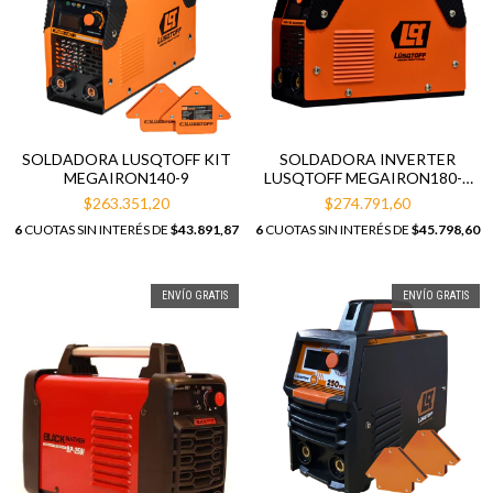
SOLDADORA LUSQTOFF KIT
SOLDADORA INVERTER
MEGAIRON140-9
LUSQTOFF MEGAIRON180-9
C/ESCUADRA/MÁSCARA
$263.351,20
$274.791,60
6
CUOTAS SIN INTERÉS DE
$43.891,87
6
CUOTAS SIN INTERÉS DE
$45.798,60
ENVÍO GRATIS
ENVÍO GRATIS