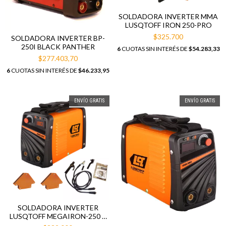
SOLDADORA INVERTER MMA
LUSQTOFF IRON 250-PRO
$325.700
SOLDADORA INVERTER BP-
250I BLACK PANTHER
6
CUOTAS SIN INTERÉS DE
$54.283,33
$277.403,70
6
CUOTAS SIN INTERÉS DE
$46.233,95
ENVÍO GRATIS
ENVÍO GRATIS
SOLDADORA INVERTER
LUSQTOFF MEGAIRON-250 +
2 ESCUADRAS MAGNETICAS