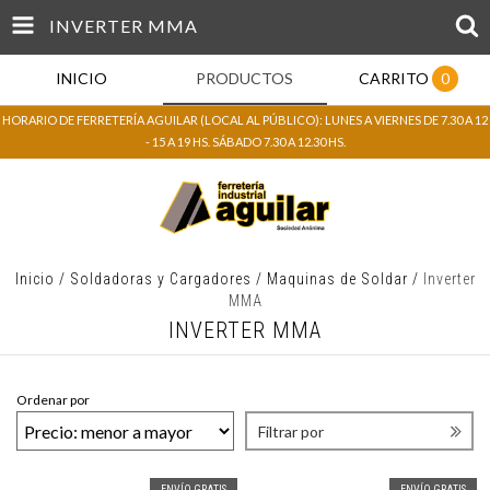
INVERTER MMA
INICIO
PRODUCTOS
CARRITO
0
HORARIO DE FERRETERÍA AGUILAR (LOCAL AL PÚBLICO): LUNES A VIERNES DE 7.30 A 12
- 15 A 19 HS. SÁBADO 7.30 A 12.30 HS.
Inicio
/
Soldadoras y Cargadores
/
Maquinas de Soldar
/
Inverter
MMA
INVERTER MMA
Ordenar por
Filtrar por
ENVÍO GRATIS
ENVÍO GRATIS