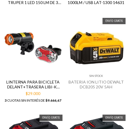
TRUPER 1 LED 150 LM DE 3
1000LM / USB LAT-1300 14631
PILAS AAA 11751
ENVÍO GRATIS
SIN STOCK
LINTERNA PARA BICICLETA
BATERIA ION LITIO DEWALT
DELANT+TRASERA LIBI-K2
DCB205 20V 5AH
TRUPER 16798
$29.000
3
CUOTAS SIN INTERÉS DE
$9.666,67
ENVÍO GRATIS
ENVÍO GRATIS