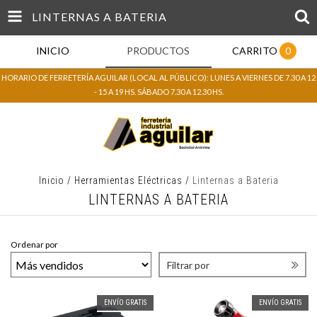
LINTERNAS A BATERIA
INICIO
PRODUCTOS
CARRITO
0
HORARIO DE FERRETERÍA AGUILAR (LOCAL AL PÚBLICO): LUNES A VIERNES DE 7.30 A 12
- 15 A 19 HS. SÁBADO 7.30 A 12.30 HS.
Inicio
/
Herramientas Eléctricas
/
Linternas a Bateria
LINTERNAS A BATERIA
Ordenar por
Filtrar por
ENVÍO GRATIS
ENVÍO GRATIS