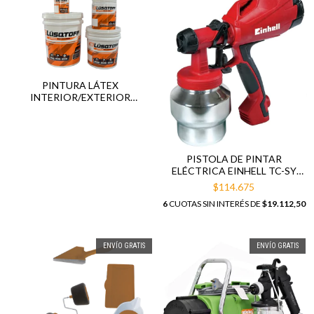
PINTURA LÁTEX
INTERIOR/EXTERIOR
PROFESIONAL LUSQTOFF
4/10/20 LITROS
PISTOLA DE PINTAR
ELÉCTRICA EINHELL TC-SY
500S 1000ML 500W
$114.675
6
CUOTAS SIN INTERÉS DE
$19.112,50
ENVÍO GRATIS
ENVÍO GRATIS