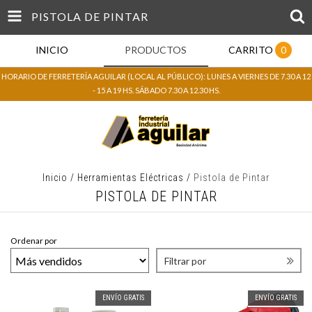
PISTOLA DE PINTAR
INICIO
PRODUCTOS
CARRITO
0
HORARIO DE FERRETERÍA AGUILAR (LOCAL AL PÚBLICO): LUNES A VIERNES DE 7.30 A 12
- 15 A 19 HS. SÁBADO 7.30 A 12.30 HS.
Inicio
/
Herramientas Eléctricas
/
Pistola de Pintar
PISTOLA DE PINTAR
Ordenar por
Filtrar por
ENVÍO GRATIS
ENVÍO GRATIS