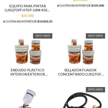
6
CUOTAS SIN INTERÉS DE
$105.000
EQUIPO PARA PINTAR
LUSQTOFF HTEP-1004 450W
2.5BAR
$65.000
6
CUOTAS SIN INTERÉS DE
$10.833,33
ENVÍO GRATIS
ENVÍO GRATIS
ENDUIDO PLÁSTICO
SELLADOR FIJADOR
INTERIOR/EXTERIOR
CONCENTRADO LUSQTOFF
LUSQTOFF 1/4/10/20 LITROS
PARA PARED 1/4/10/20
LITROS
ENVÍO GRATIS