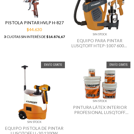
PISTOLA PINTAR HVLP H-827
$44.630
SIN STOCK
3
CUOTAS SIN INTERÉS DE
$14.876,67
EQUIPO PARA PINTAR
LUSQTOFF HTEP-1007 600W
3.5BAR
ENVÍO GRATIS
ENVÍO GRATIS
SIN STOCK
PINTURA LÁTEX INTERIOR
PROFESIONAL LUSQTOFF
BLANCO
SIN STOCK
EQUIPO PISTOLA DE PINTAR
LUSQTOFF LL-30 1200W