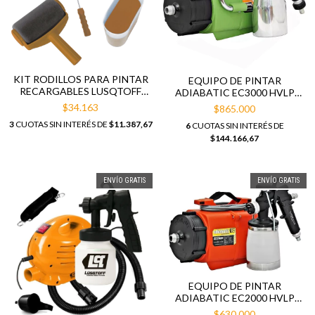
KIT RODILLOS PARA PINTAR
EQUIPO DE PINTAR
RECARGABLES LUSQTOFF
ADIABATIC EC3000 HVLP
LQROD-20
PROFESIONAL
$34.163
$865.000
3
CUOTAS SIN INTERÉS DE
$11.387,67
6
CUOTAS SIN INTERÉS DE
$144.166,67
ENVÍO GRATIS
ENVÍO GRATIS
EQUIPO DE PINTAR
ADIABATIC EC2000 HVLP
PROFESIONAL
$630.000