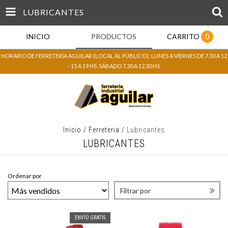
LUBRICANTES
INICIO
PRODUCTOS
CARRITO
0
HORARIO DE FERRETERÍA AGUILAR (LOCAL AL PÚBLICO): LUNES A VIERNES DE 7.30 A 12
- 15 A 19 HS. SÁBADO 7.30 A 12.30 HS.
Inicio
/
Ferreteria
/
Lubricantes
LUBRICANTES
Ordenar por
Filtrar por
ENVÍO GRATIS