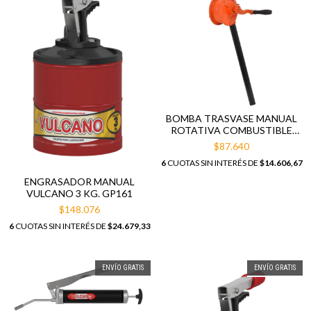
BOMBA TRASVASE MANUAL
ROTATIVA COMBUSTIBLE
ACEITE
$87.640
6
CUOTAS SIN INTERÉS DE
$14.606,67
ENGRASADOR MANUAL
VULCANO 3 KG. GP161
$148.076
6
CUOTAS SIN INTERÉS DE
$24.679,33
ENVÍO GRATIS
ENVÍO GRATIS