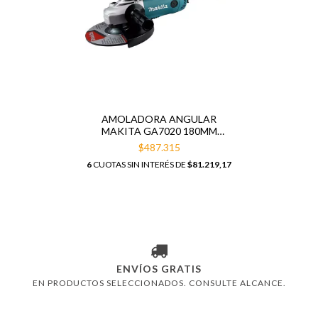
AMOLADORA ANGULAR
MAKITA GA7020 180MM
2200W
$487.315
6
CUOTAS SIN INTERÉS DE
$81.219,17
ENVÍOS GRATIS
EN PRODUCTOS SELECCIONADOS. CONSULTE ALCANCE.