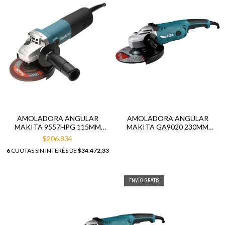
AMOLADORA ANGULAR
AMOLADORA ANGULAR
MAKITA 9557HPG 115MM
MAKITA GA9020 230MM
840W
2200W
$206.834
6
CUOTAS SIN INTERÉS DE
$34.472,33
ENVÍO GRATIS