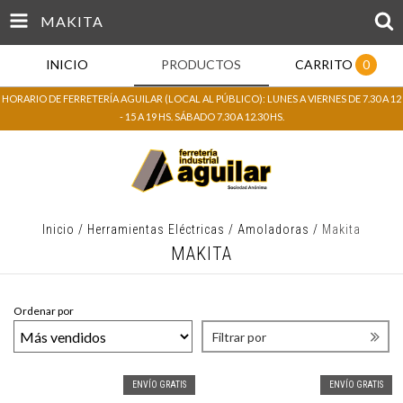
MAKITA
INICIO
PRODUCTOS
CARRITO
0
HORARIO DE FERRETERÍA AGUILAR (LOCAL AL PÚBLICO): LUNES A VIERNES DE 7.30 A 12
- 15 A 19 HS. SÁBADO 7.30 A 12.30 HS.
Inicio
/
Herramientas Eléctricas
/
Amoladoras
/
Makita
MAKITA
Ordenar por
Filtrar por
ENVÍO GRATIS
ENVÍO GRATIS