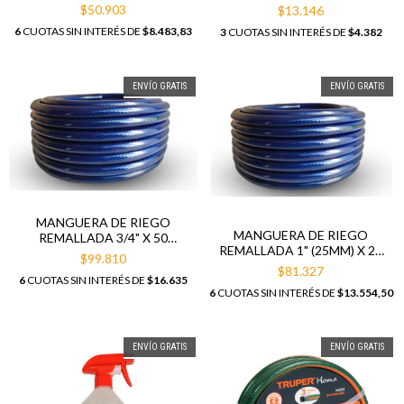
METROS
CON ACOPLES
$50.903
$13.146
6
CUOTAS SIN INTERÉS DE
$8.483,83
3
CUOTAS SIN INTERÉS DE
$4.382
ENVÍO GRATIS
ENVÍO GRATIS
MANGUERA DE RIEGO
MANGUERA DE RIEGO
REMALLADA 3/4" X 50
REMALLADA 1" (25MM) X 25
METROS
$99.810
MTS
$81.327
6
CUOTAS SIN INTERÉS DE
$16.635
6
CUOTAS SIN INTERÉS DE
$13.554,50
ENVÍO GRATIS
ENVÍO GRATIS