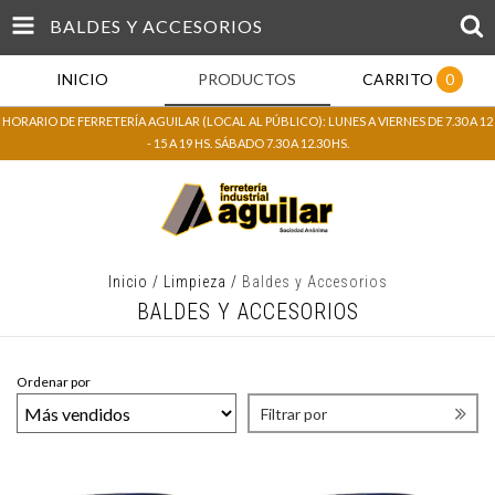
BALDES Y ACCESORIOS
INICIO
PRODUCTOS
CARRITO
0
HORARIO DE FERRETERÍA AGUILAR (LOCAL AL PÚBLICO): LUNES A VIERNES DE 7.30 A 12
- 15 A 19 HS. SÁBADO 7.30 A 12.30 HS.
Inicio
/
Limpieza
/
Baldes y Accesorios
BALDES Y ACCESORIOS
Ordenar por
Filtrar por