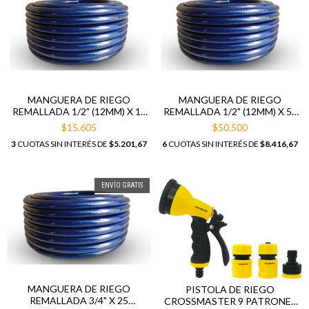
MANGUERA DE RIEGO
MANGUERA DE RIEGO
REMALLADA 1/2" (12MM) X 15
REMALLADA 1/2" (12MM) X 50
MTS
METROS
$15.605
$50.500
3
CUOTAS SIN INTERÉS DE
$5.201,67
6
CUOTAS SIN INTERÉS DE
$8.416,67
ENVÍO GRATIS
MANGUERA DE RIEGO
PISTOLA DE RIEGO
REMALLADA 3/4" X 25
CROSSMASTER 9 PATRONES