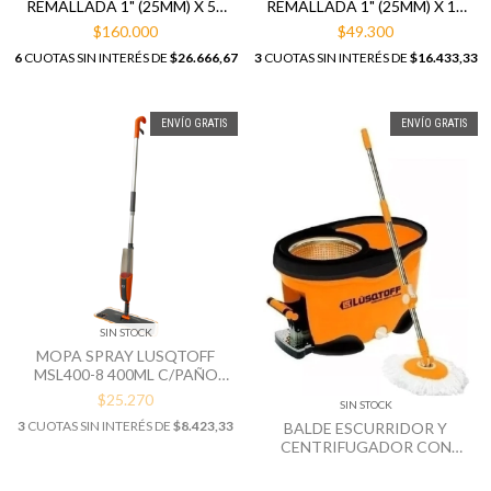
REMALLADA 1" (25MM) X 50
REMALLADA 1" (25MM) X 15
MTS
MTS
$160.000
$49.300
6
CUOTAS SIN INTERÉS DE
$26.666,67
3
CUOTAS SIN INTERÉS DE
$16.433,33
ENVÍO GRATIS
ENVÍO GRATIS
SIN STOCK
MOPA SPRAY LUSQTOFF
MSL400-8 400ML C/PAÑO
MICRO FIBRA
$25.270
SIN STOCK
3
CUOTAS SIN INTERÉS DE
$8.423,33
BALDE ESCURRIDOR Y
CENTRIFUGADOR CON
MOPA