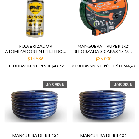
PULVERIZADOR
MANGUERA TRUPER 1/2"
ATOMIZADOR PNT 1 LITRO X
REFORZADA 3 CAPAS 15 MTS
10 UNIDADES
16051
$14.586
$35.000
3
CUOTAS SIN INTERÉS DE
$4.862
3
CUOTAS SIN INTERÉS DE
$11.666,67
ENVÍO GRATIS
ENVÍO GRATIS
MANGUERA DE RIEGO
MANGUERA DE RIEGO