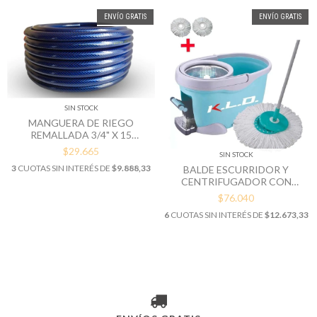
ENVÍO GRATIS
ENVÍO GRATIS
SIN STOCK
MANGUERA DE RIEGO
REMALLADA 3/4" X 15
METROS
$29.665
SIN STOCK
3
CUOTAS SIN INTERÉS DE
$9.888,33
BALDE ESCURRIDOR Y
CENTRIFUGADOR CON
MOPA KLD
$76.040
6
CUOTAS SIN INTERÉS DE
$12.673,33