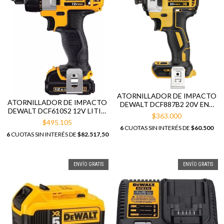
ATORNILLADOR DE IMPACTO
ATORNILLADOR DE IMPACTO
DEWALT DCF887B2 20V ENC
DEWALT DCF610S2 12V LITIO
1/4" BRUSHLESS
$363.000
C/BATERIAS Y BOLSO
$495.105
6
CUOTAS SIN INTERÉS DE
$60.500
6
CUOTAS SIN INTERÉS DE
$82.517,50
ENVÍO GRATIS
ENVÍO GRATIS