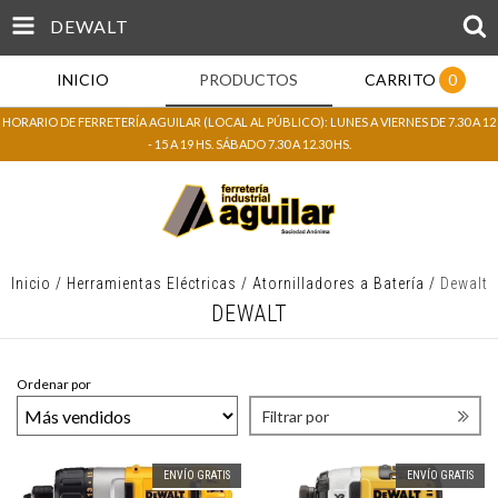
DEWALT
INICIO
PRODUCTOS
CARRITO
0
HORARIO DE FERRETERÍA AGUILAR (LOCAL AL PÚBLICO): LUNES A VIERNES DE 7.30 A 12
- 15 A 19 HS. SÁBADO 7.30 A 12.30 HS.
Inicio
/
Herramientas Eléctricas
/
Atornilladores a Batería
/
Dewalt
DEWALT
Ordenar por
Filtrar por
ENVÍO GRATIS
ENVÍO GRATIS