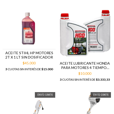
ACEITE STIHL HP MOTORES
2T X 1 LT SIN DOSIFICADOR
$45.000
ACEITE LUBRICANTE HONDA
PARA MOTORES 4 TIEMPOS
3
CUOTAS SIN INTERÉS DE
$15.000
HGO 10W-30
$10.000
3
CUOTAS SIN INTERÉS DE
$3.333,33
ENVÍO GRATIS
ENVÍO GRATIS