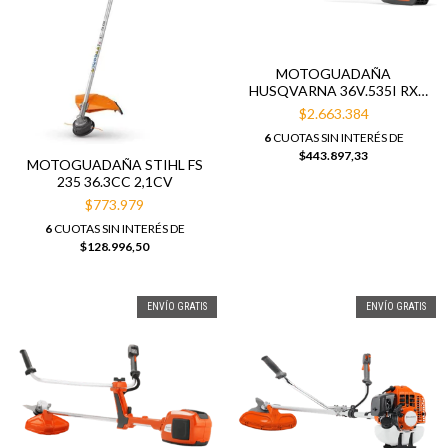
MOTOGUADAÑA
HUSQVARNA 36V.535I RX
S/BAT.S/CARG
$2.663.384
6
CUOTAS SIN INTERÉS DE
$443.897,33
MOTOGUADAÑA STIHL FS
235 36.3CC 2,1CV
$773.979
6
CUOTAS SIN INTERÉS DE
$128.996,50
ENVÍO GRATIS
ENVÍO GRATIS