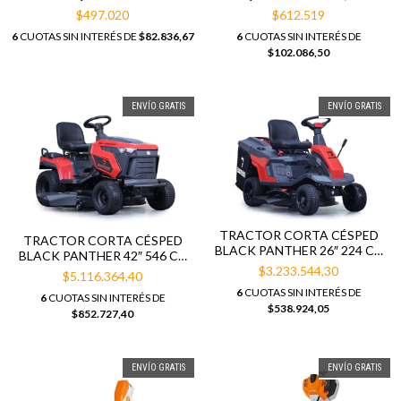
S/CABEZAL
$497.020
$612.519
6
CUOTAS SIN INTERÉS DE
$82.836,67
6
CUOTAS SIN INTERÉS DE
$102.086,50
ENVÍO GRATIS
ENVÍO GRATIS
TRACTOR CORTA CÉSPED
TRACTOR CORTA CÉSPED
BLACK PANTHER 26″ 224 CC
BLACK PANTHER 42″ 546 CC
BP-TC2670H
$3.233.544,30
BP-TC4215H
$5.116.364,40
6
CUOTAS SIN INTERÉS DE
6
CUOTAS SIN INTERÉS DE
$538.924,05
$852.727,40
ENVÍO GRATIS
ENVÍO GRATIS