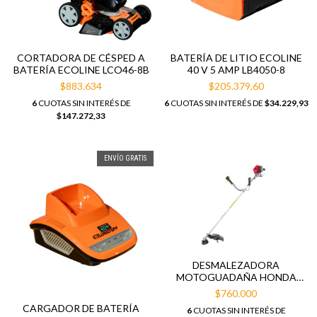
CORTADORA DE CÉSPED A
BATERÍA DE LITIO ECOLINE
BATERÍA ECOLINE LCO46-8B
40 V 5 AMP LB4050-8
$883.634
$205.379,60
6
CUOTAS SIN INTERÉS DE
6
CUOTAS SIN INTERÉS DE
$34.229,93
$147.272,33
ENVÍO GRATIS
DESMALEZADORA
MOTOGUADAÑA HONDA
UMK 425 1HP 25CC
$760.000
CARGADOR DE BATERÍA
6
CUOTAS SIN INTERÉS DE