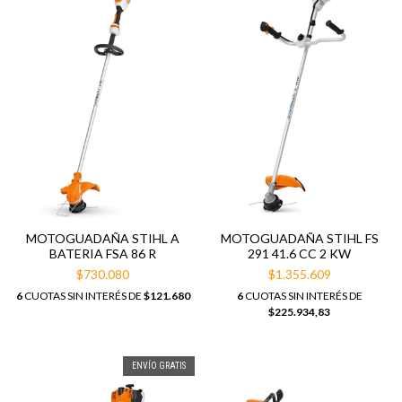
MOTOGUADAÑA STIHL A
MOTOGUADAÑA STIHL FS
BATERIA FSA 86 R
291 41.6 CC 2 KW
$730.080
$1.355.609
6
CUOTAS SIN INTERÉS DE
$121.680
6
CUOTAS SIN INTERÉS DE
$225.934,83
ENVÍO GRATIS