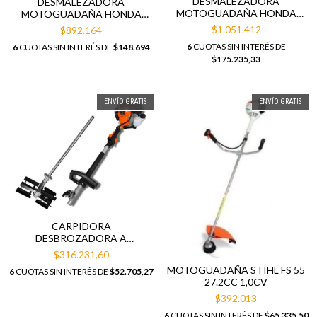
DESMALEZADORA
DESMALEZADORA
MOTOGUADAÑA HONDA
MOTOGUADAÑA HONDA
UMK 450 1.8HP 47,9CC
UMK 435 MOTOR 4T 35.8CC
$1.051.412
$892.164
6
CUOTAS SIN INTERÉS DE
6
CUOTAS SIN INTERÉS DE
$148.694
$175.235,33
ENVÍO GRATIS
ENVÍO GRATIS
CARPIDORA
DESBROZADORA A
EXPLOSIÓN LUSQTOFF
$316.231,60
DBL52-8 52CC
MOTOGUADAÑA STIHL FS 55
6
CUOTAS SIN INTERÉS DE
$52.705,27
27.2CC 1,0CV
$392.013
6
CUOTAS SIN INTERÉS DE
$65.335,50