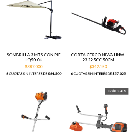
SOMBRILLA 3 MTS CON PIE
CORTA CERCO NIWA HNW-
LQ50-04
23 22.5CC 50CM
$387.000
$342.150
6
CUOTAS SIN INTERÉS DE
$64.500
6
CUOTAS SIN INTERÉS DE
$57.025
ENVÍO GRATIS