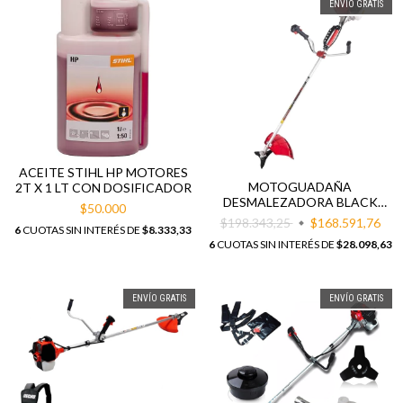
ENVÍO GRATIS
ACEITE STIHL HP MOTORES
MOTOGUADAÑA
2T X 1 LT CON DOSIFICADOR
DESMALEZADORA BLACK
$50.000
PANTHER BP-D520CC
$198.343,25
$168.591,76
6
CUOTAS SIN INTERÉS DE
$8.333,33
6
CUOTAS SIN INTERÉS DE
$28.098,63
ENVÍO GRATIS
ENVÍO GRATIS