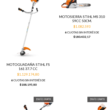
MOTOSIERRA STIHL MS 310
59CC 50CM.
$1.082.593
6
CUOTAS SIN INTERÉS DE
$180.432,17
MOTOGUADAÑA STIHL FS
161 37.7 CC
$1.129.174,80
6
CUOTAS SIN INTERÉS DE
$188.195,80
ENVÍO GRATIS
ENVÍO GRATIS