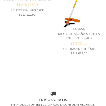
CABEZAL+CUCH.
$1.278.677,40
6
CUOTAS SIN INTERÉS DE
$213.112,90
SIN STOCK
MOTOGUADAÑA STIHL FS
220 35.2CC 2,3CV
$1.272.555
6
CUOTAS SIN INTERÉS DE
$212.092,50
ENVÍOS GRATIS
EN PRODUCTOS SELECCIONADOS. CONSULTE ALCANCE.