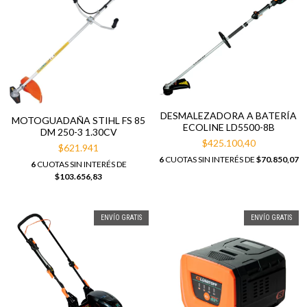
DESMALEZADORA A BATERÍA
MOTOGUADAÑA STIHL FS 85
ECOLINE LD5500-8B
DM 250-3 1.30CV
$425.100,40
$621.941
6
CUOTAS SIN INTERÉS DE
$70.850,07
6
CUOTAS SIN INTERÉS DE
$103.656,83
ENVÍO GRATIS
ENVÍO GRATIS