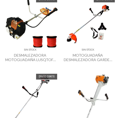
SIN STOCK
SIN STOCK
DESMALEZADORA
MOTOGUADAÑA
MOTOGUADAÑA LUSQTOFF
DESMALEZADORA GARDEN
LD-52 1,87HP 52CC + 2
PLUS 52CC
BOBINA TANZA 3MM
ENVÍO GRATIS