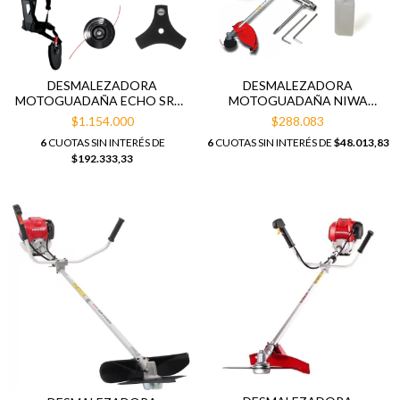
DESMALEZADORA
DESMALEZADORA
MOTOGUADAÑA ECHO SRM-
MOTOGUADAÑA NIWA
4605 45,7CC C/CUCHILLA Y
DNW52 52CC 1,4KW 2T
$1.154.000
$288.083
CARRETEL
6
CUOTAS SIN INTERÉS DE
6
CUOTAS SIN INTERÉS DE
$48.013,83
$192.333,33