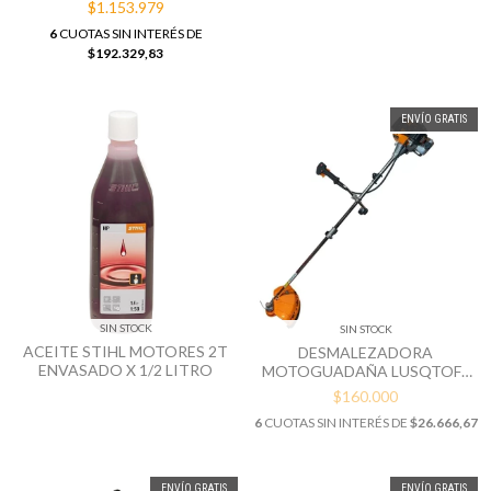
$1.153.979
6
CUOTAS SIN INTERÉS DE
$192.329,83
ENVÍO GRATIS
SIN STOCK
SIN STOCK
ACEITE STIHL MOTORES 2T
DESMALEZADORA
ENVASADO X 1/2 LITRO
MOTOGUADAÑA LUSQTOFF
LD52-70N 1,7HP 52CC
$160.000
6
CUOTAS SIN INTERÉS DE
$26.666,67
ENVÍO GRATIS
ENVÍO GRATIS