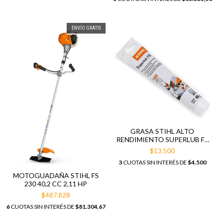
ENVÍO GRATIS
GRASA STIHL ALTO
RENDIMIENTO SUPERLUB FS
X 80GRAMOS
$13.500
3
CUOTAS SIN INTERÉS DE
$4.500
MOTOGUADAÑA STIHL FS
230 40,2 CC 2,11 HP
$487.828
6
CUOTAS SIN INTERÉS DE
$81.304,67