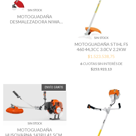
SIN STOCK
MOTOGUADAÑA
DESMALEZADORA NIWA
DNW-33 0,9KW 33CC
SIN STOCK
MOTOGUADAÑA STIHL FS
460 44,3CC 3.0CV 2.2KW
$1.523.538,75
6
CUOTAS SIN INTERÉS DE
$253.923,13
ENVÍO GRATIS
SIN STOCK
MOTOGUADAÑA
HUSQVARNA 143RII 41,5CM3