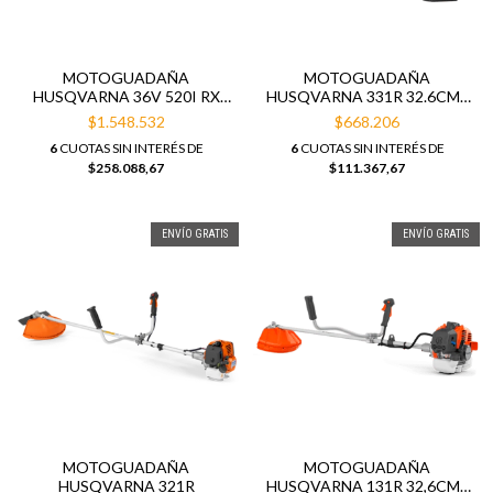
MOTOGUADAÑA
MOTOGUADAÑA
HUSQVARNA 36V 520I RX
HUSQVARNA 331R 32.6CM3
S/BAT
S/CABEZAL
$1.548.532
$668.206
6
CUOTAS SIN INTERÉS DE
6
CUOTAS SIN INTERÉS DE
$258.088,67
$111.367,67
ENVÍO GRATIS
ENVÍO GRATIS
MOTOGUADAÑA
MOTOGUADAÑA
HUSQVARNA 321R
HUSQVARNA 131R 32,6CM3