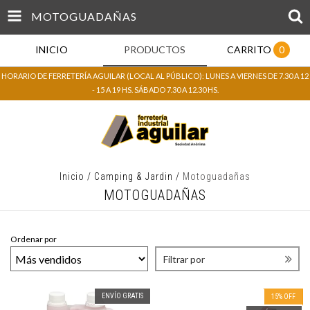
MOTOGUADAÑAS
INICIO
PRODUCTOS
CARRITO
0
HORARIO DE FERRETERÍA AGUILAR (LOCAL AL PÚBLICO): LUNES A VIERNES DE 7.30 A 12
- 15 A 19 HS. SÁBADO 7.30 A 12.30 HS.
Inicio
/
Camping & Jardin
/
Motoguadañas
MOTOGUADAÑAS
Ordenar por
Filtrar por
ENVÍO GRATIS
15
%
OFF