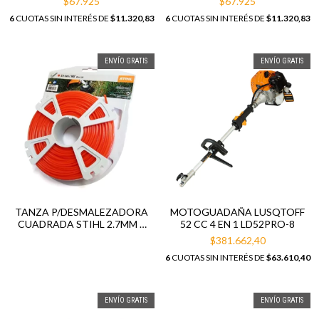
$67.925
$67.925
6
CUOTAS SIN INTERÉS DE
$11.320,83
6
CUOTAS SIN INTERÉS DE
$11.320,83
ENVÍO GRATIS
ENVÍO GRATIS
TANZA P/DESMALEZADORA
MOTOGUADAÑA LUSQTOFF
CUADRADA STIHL 2.7MM X
52 CC 4 EN 1 LD52PRO-8
68MTS
$381.662,40
6
CUOTAS SIN INTERÉS DE
$63.610,40
ENVÍO GRATIS
ENVÍO GRATIS