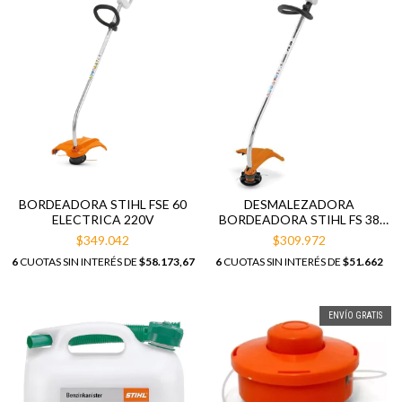
BORDEADORA STIHL FSE 60
DESMALEZADORA
ELECTRICA 220V
BORDEADORA STIHL FS 38
27.2CC 0,9CV
$349.042
$309.972
6
CUOTAS SIN INTERÉS DE
$58.173,67
6
CUOTAS SIN INTERÉS DE
$51.662
ENVÍO GRATIS