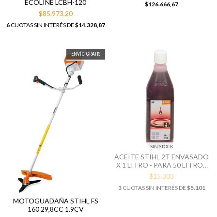
ECOLINE LCBH-120
$126.666,67
$85.973,20
6
CUOTAS SIN INTERÉS DE
$14.328,87
ENVÍO GRATIS
SIN STOCK
ACEITE STIHL 2T ENVASADO
X 1 LITRO - PARA 50 LITROS
DE COMB.
$15.303
3
CUOTAS SIN INTERÉS DE
$5.101
MOTOGUADAÑA STIHL FS
160 29,8CC 1.9CV