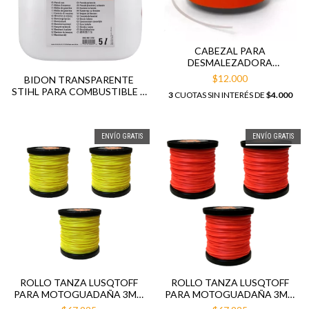
CABEZAL PARA
DESMALEZADORA
AUTOMÁTICO
$12.000
BIDON TRANSPARENTE
STIHL PARA COMBUSTIBLE X
3
CUOTAS SIN INTERÉS DE
$4.000
5 LITROS
ENVÍO GRATIS
ENVÍO GRATIS
ROLLO TANZA LUSQTOFF
ROLLO TANZA LUSQTOFF
PARA MOTOGUADAÑA 3MM
PARA MOTOGUADAÑA 3MM
1KG REDONDA X 3 UDS
1KG CUADRADA X 3 UDS