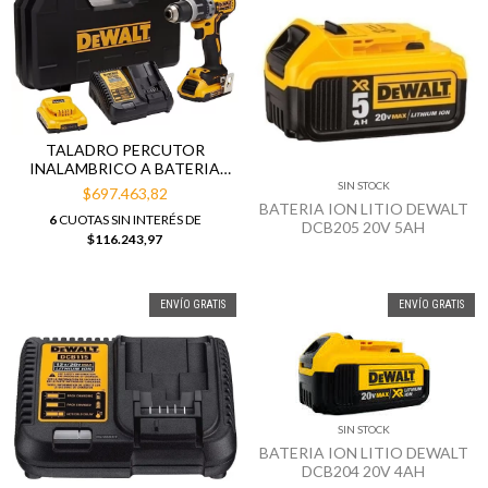
TALADRO PERCUTOR
INALAMBRICO A BATERIA
DEWALT DCD796D2 20V CON
SIN STOCK
$697.463,82
2 BATERIAS
BATERIA ION LITIO DEWALT
6
CUOTAS SIN INTERÉS DE
DCB205 20V 5AH
$116.243,97
ENVÍO GRATIS
ENVÍO GRATIS
SIN STOCK
BATERIA ION LITIO DEWALT
DCB204 20V 4AH