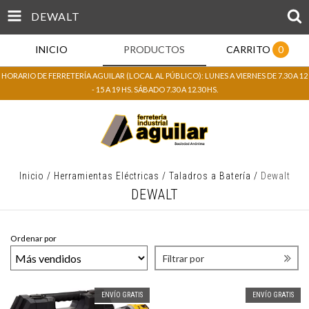
DEWALT
INICIO
PRODUCTOS
CARRITO
0
HORARIO DE FERRETERÍA AGUILAR (LOCAL AL PÚBLICO): LUNES A VIERNES DE 7.30 A 12
- 15 A 19 HS. SÁBADO 7.30 A 12.30 HS.
Inicio
/
Herramientas Eléctricas
/
Taladros a Batería
/
Dewalt
DEWALT
Ordenar por
Filtrar por
ENVÍO GRATIS
ENVÍO GRATIS