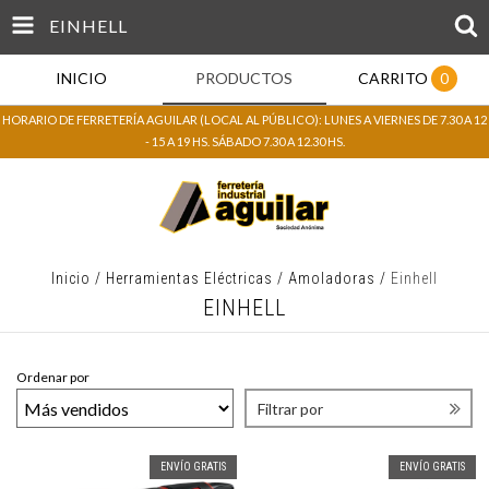
EINHELL
INICIO
PRODUCTOS
CARRITO
0
HORARIO DE FERRETERÍA AGUILAR (LOCAL AL PÚBLICO): LUNES A VIERNES DE 7.30 A 12
- 15 A 19 HS. SÁBADO 7.30 A 12.30 HS.
Inicio
/
Herramientas Eléctricas
/
Amoladoras
/
Einhell
EINHELL
Ordenar por
Filtrar por
ENVÍO GRATIS
ENVÍO GRATIS