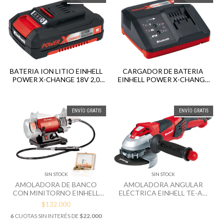
BATERIA ION LITIO EINHELL
CARGADOR DE BATERIA
POWER X-CHANGE 18V 2,0
EINHELL POWER X-CHANGE
AH
220V / 18V
ENVÍO GRATIS
ENVÍO GRATIS
SIN STOCK
SIN STOCK
AMOLADORA ANGULAR
AMOLADORA DE BANCO
ELÉCTRICA EINHELL TE-AG
CON MINITORNO EINHELL
125 CE 125MM 1100W
TH-XG 75 + 100 ACCESORIOS
$132.000
6
CUOTAS SIN INTERÉS DE
$22.000