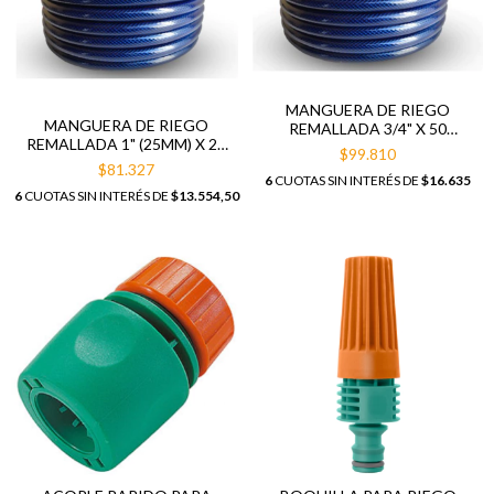
MANGUERA DE RIEGO
MANGUERA DE RIEGO
REMALLADA 3/4" X 50
REMALLADA 1" (25MM) X 25
METROS
$99.810
MTS
$81.327
6
CUOTAS SIN INTERÉS DE
$16.635
6
CUOTAS SIN INTERÉS DE
$13.554,50