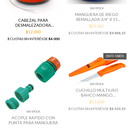
SIN STOCK
MANGUERA DE RIEGO
REMALLADA 3/4" X 15
CABEZAL PARA
METROS
DESMALEZADORA
$29.665
AUTOMÁTICO
$12.000
3
CUOTAS SIN INTERÉS DE
$9.888,33
3
CUOTAS SIN INTERÉS DE
$4.000
ENVÍO GRATIS
SIN STOCK
CUCHILLO MULTIUSO
BAHCO MANGO
MONOCOMPONENTE
$13.600
3
CUOTAS SIN INTERÉS DE
$4.533,33
SIN STOCK
ACOPLE RAPIDO CON
PUNTA PARA MANGUERA