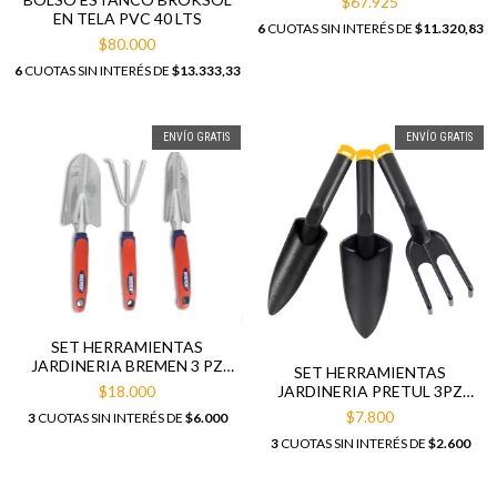
$67.925
EN TELA PVC 40 LTS
6
CUOTAS SIN INTERÉS DE
$11.320,83
$80.000
6
CUOTAS SIN INTERÉS DE
$13.333,33
ENVÍO GRATIS
ENVÍO GRATIS
SET HERRAMIENTAS
JARDINERIA BREMEN 3 PZ
SET HERRAMIENTAS
7468
JARDINERIA PRETUL 3PZ
$18.000
PLASTICAS 21709
$7.800
3
CUOTAS SIN INTERÉS DE
$6.000
3
CUOTAS SIN INTERÉS DE
$2.600