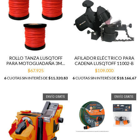
ROLLO TANZA LUSQTOFF
AFILADOR ELÉCTRICO PARA
PARA MOTOGUADAÑA 3MM
CADENA LUSQTOFF 11002-B
1KG CUADRADA X 3 UDS
$67.925
$109.000
6
CUOTAS SIN INTERÉS DE
$11.320,83
6
CUOTAS SIN INTERÉS DE
$18.166,67
ENVÍO GRATIS
ENVÍO GRATIS