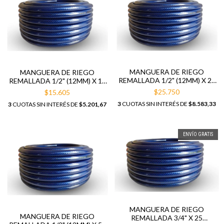
MANGUERA DE RIEGO
MANGUERA DE RIEGO
REMALLADA 1/2" (12MM) X 25
REMALLADA 1/2" (12MM) X 15
METROS
MTS
$25.750
$15.605
3
CUOTAS SIN INTERÉS DE
$8.583,33
3
CUOTAS SIN INTERÉS DE
$5.201,67
ENVÍO GRATIS
MANGUERA DE RIEGO
MANGUERA DE RIEGO
REMALLADA 3/4" X 25