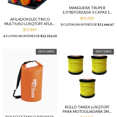
MANGUERA TRUPER
1/2"REFORZADA 3 CAPAS 10
M + JUEGO DE 5
$35.000
AFILADOR ELÉCTRICO
CONECTORES TRUPER 3/4"
MULTIUSO LUSQTOFF AFL65-
3
CUOTAS SIN INTERÉS DE
$11.666,67
RÁPIDOS DE ABS
7
$73.899
6
CUOTAS SIN INTERÉS DE
$12.316,50
ENVÍO GRATIS
ENVÍO GRATIS
ROLLO TANZA LUSQTOFF
PARA MOTOGUADAÑA 3MM
1KG REDONDA X 3 UDS
BOLSO ESTANCO BROKSOL