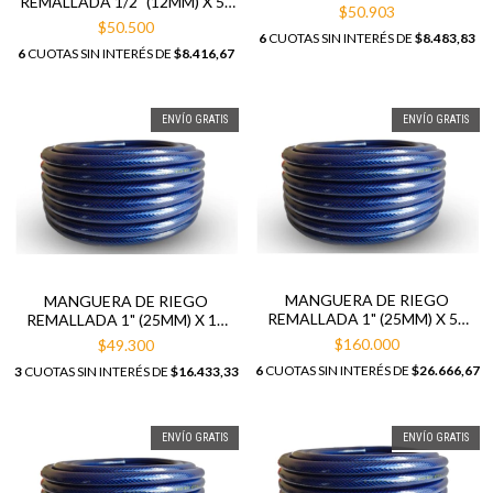
REMALLADA 1/2" (12MM) X 50
METROS
$50.903
METROS
$50.500
6
CUOTAS SIN INTERÉS DE
$8.483,83
6
CUOTAS SIN INTERÉS DE
$8.416,67
ENVÍO GRATIS
ENVÍO GRATIS
MANGUERA DE RIEGO
MANGUERA DE RIEGO
REMALLADA 1" (25MM) X 50
REMALLADA 1" (25MM) X 15
MTS
MTS
$160.000
$49.300
6
CUOTAS SIN INTERÉS DE
$26.666,67
3
CUOTAS SIN INTERÉS DE
$16.433,33
ENVÍO GRATIS
ENVÍO GRATIS