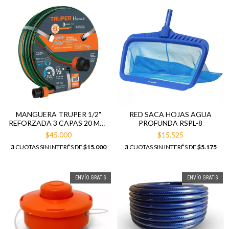
MANGUERA TRUPER 1/2"
RED SACA HOJAS AGUA
REFORZADA 3 CAPAS 20 MTS
PROFUNDA RSPL-8
16052
$45.000
$15.525
3
CUOTAS SIN INTERÉS DE
$15.000
3
CUOTAS SIN INTERÉS DE
$5.175
ENVÍO GRATIS
ENVÍO GRATIS