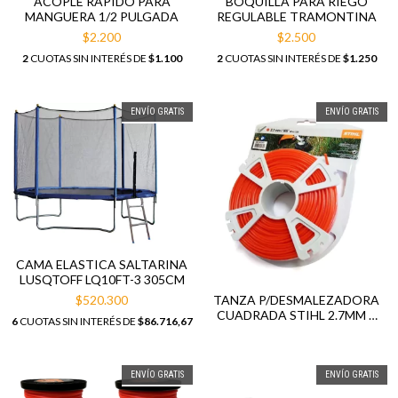
ACOPLE RAPIDO PARA
BOQUILLA PARA RIEGO
MANGUERA 1/2 PULGADA
REGULABLE TRAMONTINA
$2.200
$2.500
2
CUOTAS SIN INTERÉS DE
$1.100
2
CUOTAS SIN INTERÉS DE
$1.250
ENVÍO GRATIS
ENVÍO GRATIS
CAMA ELASTICA SALTARINA
LUSQTOFF LQ10FT-3 305CM
$520.300
TANZA P/DESMALEZADORA
CUADRADA STIHL 2.7MM X
6
CUOTAS SIN INTERÉS DE
$86.716,67
68MTS
ENVÍO GRATIS
ENVÍO GRATIS