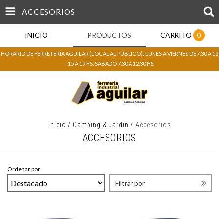
ACCESORIOS
INICIO
PRODUCTOS
CARRITO
0
HORARIO DE FERRETERÍA AGUILAR (LOCAL AL PÚBLICO): LUNES A VIERNES DE 7.30 A 12
- 15 A 19 HS. SÁBADO 7.30 A 12.30 HS.
Inicio
/
Camping & Jardin
/
Accesorios
ACCESORIOS
Ordenar por
Filtrar por