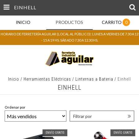
EINHELL
INICIO
PRODUCTOS
CARRITO
0
HORARIO DE FERRETERÍA AGUILAR (LOCAL AL PÚBLICO): LUNES A VIERNES DE 7.30 A 12
- 15 A 19 HS. SÁBADO 7.30 A 12.30 HS.
Inicio
/
Herramientas Eléctricas
/
Linternas a Bateria
/
Einhell
EINHELL
Ordenar por
Filtrar por
ENVÍO GRATIS
ENVÍO GRATIS