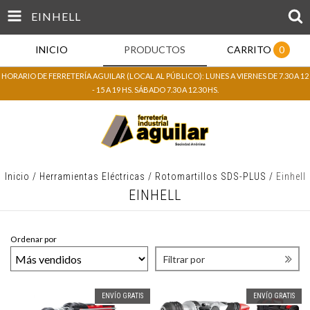
EINHELL
INICIO
PRODUCTOS
CARRITO
0
HORARIO DE FERRETERÍA AGUILAR (LOCAL AL PÚBLICO): LUNES A VIERNES DE 7.30 A 12
- 15 A 19 HS. SÁBADO 7.30 A 12.30 HS.
Inicio
/
Herramientas Eléctricas
/
Rotomartillos SDS-PLUS
/
Einhell
EINHELL
Ordenar por
Filtrar por
ENVÍO GRATIS
ENVÍO GRATIS