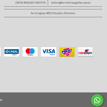
(0376) 4456333 / 4457174
online@ferreteriaaguilar.com.ar
Av. Uruguay 4852, Posadas, Misiones
to