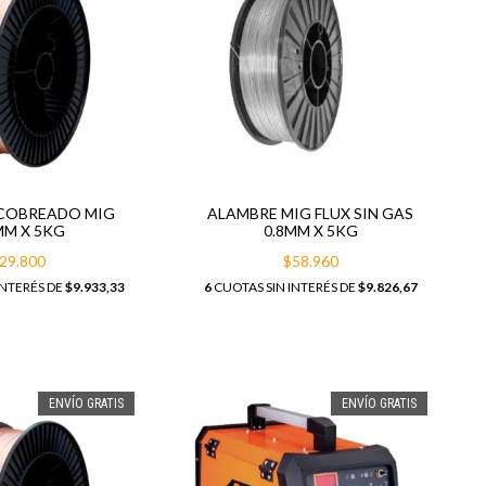
COBREADO MIG
ALAMBRE MIG FLUX SIN GAS
MM X 5KG
0.8MM X 5KG
29.800
$58.960
INTERÉS DE
$9.933,33
6
CUOTAS SIN INTERÉS DE
$9.826,67
ENVÍO GRATIS
ENVÍO GRATIS