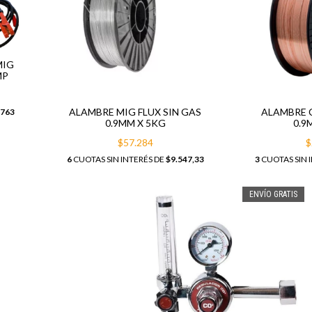
MIG
MP
ALAMBRE MIG FLUX SIN GAS
ALAMBRE 
.763
0.9MM X 5KG
0.9
$57.284
$
6
CUOTAS SIN INTERÉS DE
$9.547,33
3
CUOTAS SIN 
ENVÍO GRATIS