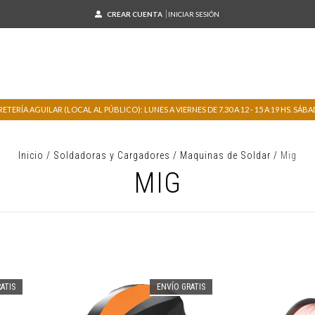
CREAR CUENTA
INICIAR SESIÓN
TERÍA AGUILAR (LOCAL AL PÚBLICO): LUNES A VIERNES DE 7.30 A 12 - 15 A 19 HS. SÁBADO
Inicio
/
Soldadoras y Cargadores
/
Maquinas de Soldar
/
Mig
MIG
ATIS
ENVÍO GRATIS