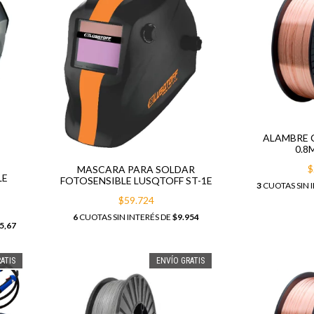
ALAMBRE 
0.8
$
MASCARA PARA SOLDAR
LE
FOTOSENSIBLE LUSQTOFF ST-1E
3
CUOTAS SIN 
$59.724
6
CUOTAS SIN INTERÉS DE
$9.954
5,67
ATIS
ENVÍO GRATIS