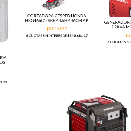
CORTADORA CESPED HONDA
HRG466C1-SKEP 4.5HP 46CM AP
GENERADOR 
2.2KVA M
$2.044.087
$3
6
CUOTAS SIN INTERÉS DE
$340.681,17
6
CUOTAS SIN 
NDA
POS
3,33