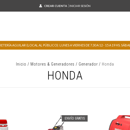
CREAR CUENTA
INICIAR SESIÓN
TERÍA AGUILAR (LOCAL AL PÚBLICO): LUNES A VIERNES DE 7.30 A 12 - 15 A 19 HS. SÁBADO
Inicio
/
Motores & Generadores
/
Generador
/
Honda
HONDA
ENVÍO GRATIS