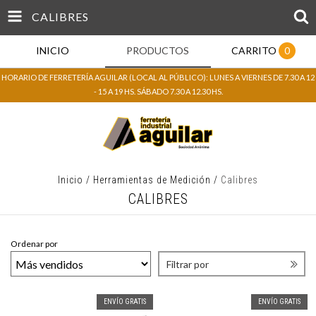
CALIBRES
INICIO
PRODUCTOS
CARRITO
0
HORARIO DE FERRETERÍA AGUILAR (LOCAL AL PÚBLICO): LUNES A VIERNES DE 7.30 A 12
- 15 A 19 HS. SÁBADO 7.30 A 12.30 HS.
Inicio
/
Herramientas de Medición
/
Calibres
CALIBRES
Ordenar por
Filtrar por
ENVÍO GRATIS
ENVÍO GRATIS