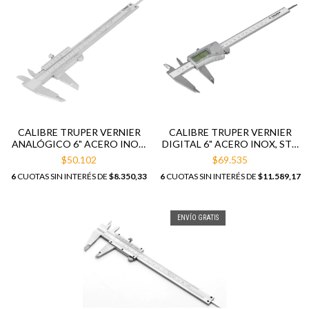
CALIBRE TRUPER VERNIER
CALIBRE TRUPER VERNIER
ANALÓGICO 6" ACERO INOX,
DIGITAL 6" ACERO INOX, STD
STD Y MM 14394
Y MM 14388
$50.102
$69.535
6
CUOTAS SIN INTERÉS DE
$8.350,33
6
CUOTAS SIN INTERÉS DE
$11.589,17
ENVÍO GRATIS