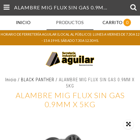
ALAMBRE MIG FLUX SIN GAS 0.9MM X 5KG
INICIO
PRODUCTOS
CARRITO
0
HORARIO DE FERRETERÍA AGUILAR (LOCAL AL PÚBLICO): LUNES A VIERNES DE 7.30 A 12
- 15 A 19 HS. SÁBADO 7.30 A 12.30 HS.
Inicio
/
BLACK PANTHER
/
ALAMBRE MIG FLUX SIN GAS 0.9MM X
5KG
ALAMBRE MIG FLUX SIN GAS
0.9MM X 5KG