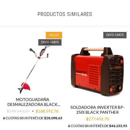
PRODUCTOS SIMILARES
ENVÍO GRATIS
15
%
OFF
ENVÍO GRATIS
MOTOGUADAÑA
DESMALEZADORA BLACK
SOLDADORA INVERTER BP-
PANTHER BP-D520CC
$198.343,25
$168.591,76
250I BLACK PANTHER
6
CUOTAS SIN INTERÉS DE
$28.098,63
$277.403,70
6
CUOTAS SIN INTERÉS DE
$46.233,95