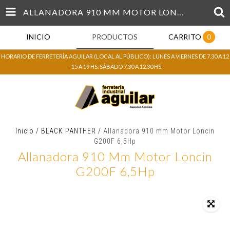
ALLANADORA 910 MM MOTOR LONCIN G200F 6,5HP
INICIO
PRODUCTOS
CARRITO
0
HORARIO DE FERRETERÍA AGUILAR (LOCAL AL PÚBLICO): LUNES A VIERNES DE 7.30 A 12
- 15 A 19 HS. SÁBADO 7.30 A 12.30 HS.
Inicio
/
BLACK PANTHER
/
Allanadora 910 mm Motor Loncin
G200F 6,5Hp
Allanadora 910 Mm Motor Loncin
G200F 6,5Hp