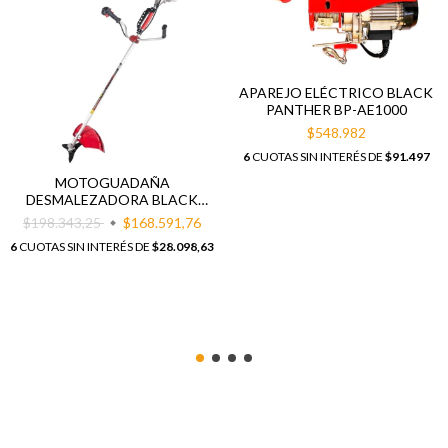
APAREJO ELÉCTRICO BLACK
PANTHER BP-AE1000
$548.982
6
CUOTAS SIN INTERÉS DE
$91.497
MOTOGUADAÑA
DESMALEZADORA BLACK
PANTHER BP-D520CC
$198.343,25
$168.591,76
6
CUOTAS SIN INTERÉS DE
$28.098,63