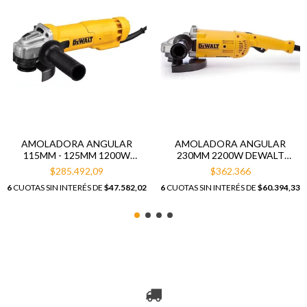
AMOLADORA ANGULAR
AMOLADORA ANGULAR
115MM - 125MM 1200W
230MM 2200W DEWALT
DEWALT DWE4212
DWE490
$285.492,09
$362.366
6
CUOTAS SIN INTERÉS DE
$47.582,02
6
CUOTAS SIN INTERÉS DE
$60.394,33