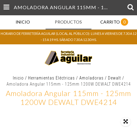
AMOLADORA ANGULAR 115MM - 125MM 1200W DEWALT DWE4214
INICIO
PRODUCTOS
CARRITO
0
HORARIO DE FERRETERÍA AGUILAR (LOCAL AL PÚBLICO): LUNES A VIERNES DE 7.30 A 12
- 15 A 19 HS. SÁBADO 7.30 A 12.30 HS.
Inicio
/
Herramientas Eléctricas
/
Amoladoras
/
Dewalt
/
Amoladora Angular 115mm - 125mm 1200W DEWALT DWE4214
Amoladora Angular 115mm - 125mm
1200W DEWALT DWE4214