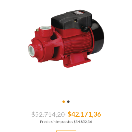
$52.714,20
$42.171,36
Precio sin impuestos
$34.852,36