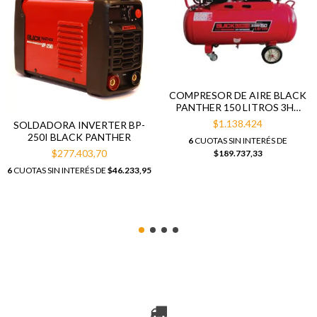
COMPRESOR DE AIRE BLACK
PANTHER 150 LITROS 3HP
MONOFÁSICO A CORREA
$1.138.424
SOLDADORA INVERTER BP-
250I BLACK PANTHER
6
CUOTAS SIN INTERÉS DE
$277.403,70
$189.737,33
6
CUOTAS SIN INTERÉS DE
$46.233,95