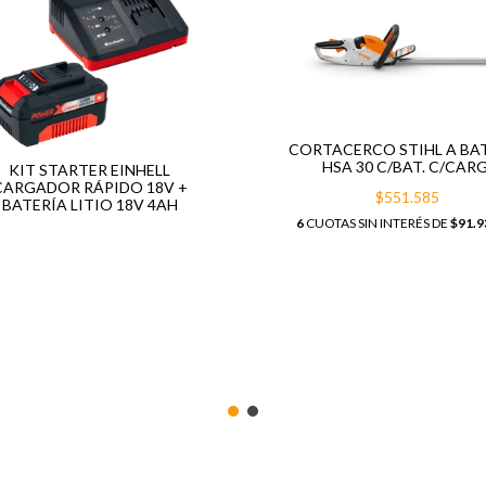
CORTACERCO STIHL A BA
HSA 30 C/BAT. C/CARG
KIT STARTER EINHELL
CARGADOR RÁPIDO 18V +
$551.585
BATERÍA LITIO 18V 4AH
6
CUOTAS SIN INTERÉS DE
$91.9