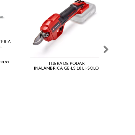
TERIA
CORTA
.
30,83
6
CUOT
TIJERA DE PODAR
INALÁMBRICA GE-LS 18 LI-SOLO