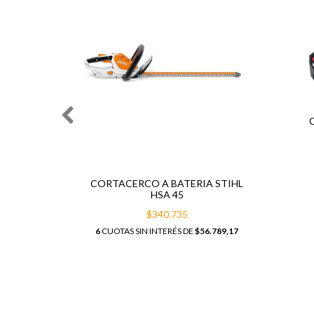
ERÍA
20
CORTACERCO A BATERIA STIHL
HSA 45
4.328,87
$340.735
6
CUOTAS SIN INTERÉS DE
$56.789,17