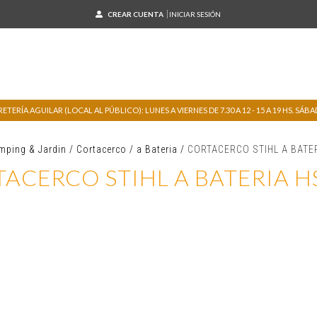
CREAR CUENTA
INICIAR SESIÓN
TERÍA AGUILAR (LOCAL AL PÚBLICO): LUNES A VIERNES DE 7.30 A 12 - 15 A 19 HS. SÁBADO
mping & Jardin
/
Cortacerco
/
a Bateria
/
CORTACERCO STIHL A BATE
ACERCO STIHL A BATERIA H