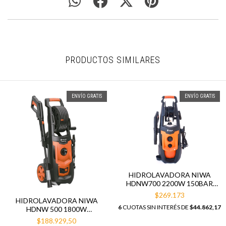
PRODUCTOS SIMILARES
ENVÍO GRATIS
ENVÍO GRATIS
HIDROLAVADORA NIWA
HDNW700 2200W 150BAR
MAX
$269.173
HIDROLAVADORA NIWA
6
CUOTAS SIN INTERÉS DE
$44.862,17
HDNW 500 1800W
100/130BAR
$188.929,50