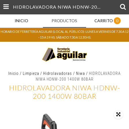
HIDROLAVADORA NIWA HDNW-200 1400W 80BAR
INICIO
PRODUCTOS
CARRITO
0
HORARIO DE FERRETERÍA AGUILAR (LOCAL AL PÚBLICO): LUNES A VIERNES DE 7.30 A 12
- 15 A 19 HS. SÁBADO 7.30 A 12.30 HS.
Inicio
/
Limpieza
/
Hidrolavadoras
/
Niwa
/
HIDROLAVADORA
NIWA HDNW-200 1400W 80BAR
HIDROLAVADORA NIWA HDNW-
200 1400W 80BAR