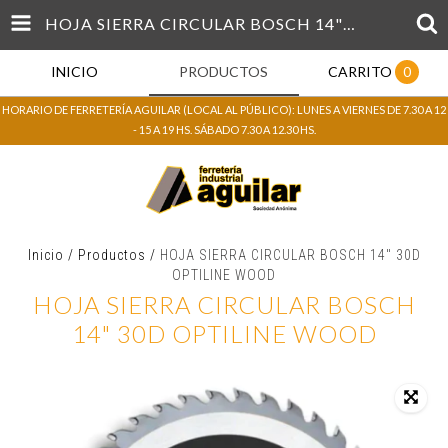
HOJA SIERRA CIRCULAR BOSCH 14" 30D OPTILINE WOOD
INICIO
PRODUCTOS
CARRITO
0
HORARIO DE FERRETERÍA AGUILAR (LOCAL AL PÚBLICO): LUNES A VIERNES DE 7.30 A 12
- 15 A 19 HS. SÁBADO 7.30 A 12.30 HS.
Inicio
/
Productos
/
HOJA SIERRA CIRCULAR BOSCH 14" 30D
OPTILINE WOOD
HOJA SIERRA CIRCULAR BOSCH
14" 30D OPTILINE WOOD