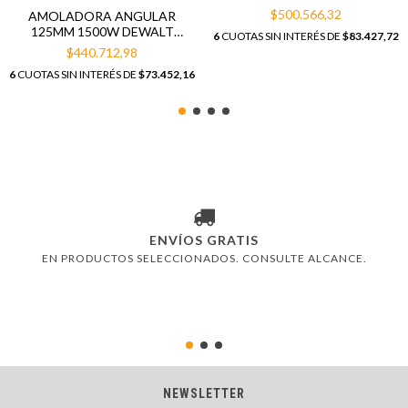
2700W
$500.566,32
AMOLADORA ANGULAR
125MM 1500W DEWALT
6
CUOTAS SIN INTERÉS DE
$83.427,72
DWE4336
$440.712,98
6
CUOTAS SIN INTERÉS DE
$73.452,16
ENVÍOS GRATIS
EN PRODUCTOS SELECCIONADOS. CONSULTE ALCANCE.
NEWSLETTER