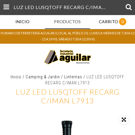
LUZ LED LUSQTOFF RECARG C/IMAN L7913
INICIO
PRODUCTOS
CARRITO
0
HORARIO DE FERRETERÍA AGUILAR (LOCAL AL PÚBLICO): LUNES A VIERNES DE 7.30 A 12
- 15 A 19 HS. SÁBADO 7.30 A 12.30 HS.
Inicio
/
Camping & Jardin
/
Linternas
/
LUZ LED LUSQTOFF
RECARG C/IMAN L7913
LUZ LED LUSQTOFF RECARG
C/IMAN L7913