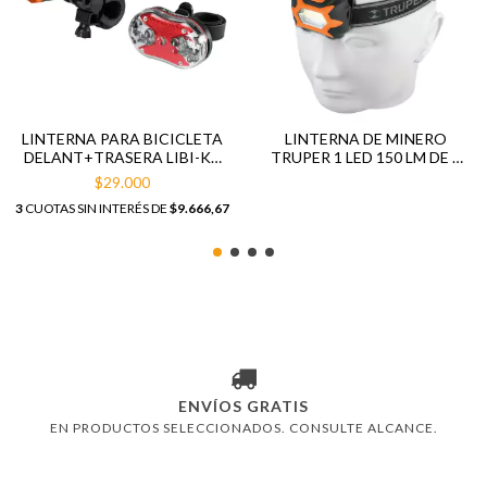
LINTERNA PARA BICICLETA
LINTERNA DE MINERO
DELANT+TRASERA LIBI-K2
TRUPER 1 LED 150 LM DE 3
TRUPER 16798
PILAS AAA 11751
$29.000
3
CUOTAS SIN INTERÉS DE
$9.666,67
ENVÍOS GRATIS
EN PRODUCTOS SELECCIONADOS. CONSULTE ALCANCE.