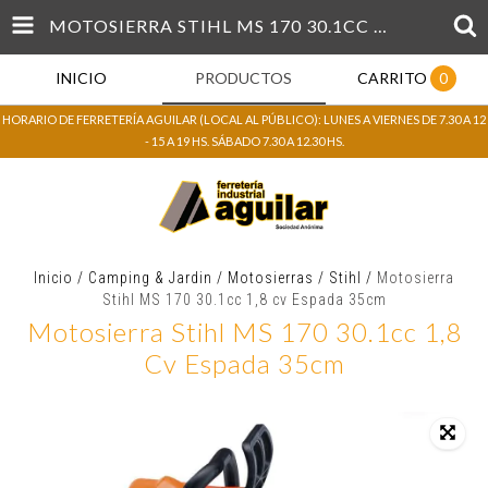
MOTOSIERRA STIHL MS 170 30.1CC 1,8 CV ESPADA 35CM
INICIO
PRODUCTOS
CARRITO
0
HORARIO DE FERRETERÍA AGUILAR (LOCAL AL PÚBLICO): LUNES A VIERNES DE 7.30 A 12
- 15 A 19 HS. SÁBADO 7.30 A 12.30 HS.
Inicio
/
Camping & Jardin
/
Motosierras
/
Stihl
/
Motosierra
Stihl MS 170 30.1cc 1,8 cv Espada 35cm
Motosierra Stihl MS 170 30.1cc 1,8
Cv Espada 35cm