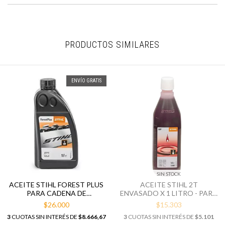
PRODUCTOS SIMILARES
ENVÍO GRATIS
SIN STOCK
ACEITE STIHL FOREST PLUS
ACEITE STIHL 2T
PARA CADENA DE
ENVASADO X 1 LITRO - PARA
MOTOSIERRA X 1 LITRO
50 LITROS DE COMB.
$26.000
$15.303
3
CUOTAS SIN INTERÉS DE
$8.666,67
3
CUOTAS SIN INTERÉS DE
$5.101