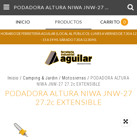
PODADORA ALTURA NIWA JNW-27 27.2C EXTENSIBLE
INICIO
PRODUCTOS
CARRITO
0
HORARIO DE FERRETERÍA AGUILAR (LOCAL AL PÚBLICO): LUNES A VIERNES DE 7.30 A 12
- 15 A 19 HS. SÁBADO 7.30 A 12.30 HS.
Inicio
/
Camping & Jardin
/
Motosierras
/
PODADORA ALTURA
NIWA JNW-27 27.2c EXTENSIBLE
PODADORA ALTURA NIWA JNW-27
27.2c EXTENSIBLE