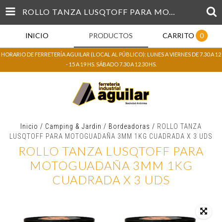
ROLLO TANZA LUSQTOFF PARA MOTOGUADAÑA 3MM 1KG CUADRADA X 3 UDS
INICIO
PRODUCTOS
CARRITO
0
HORARIO DE FERRETERÍA AGUILAR (LOCAL AL PÚBLICO): LUNES A VIERNES DE 7.30 A 12
- 15 A 19 HS. SÁBADO 7.30 A 12.30 HS.
Inicio
/
Camping & Jardin
/
Bordeadoras
/
ROLLO TANZA
LUSQTOFF PARA MOTOGUADAÑA 3MM 1KG CUADRADA X 3 UDS
ROLLO TANZA LUSQTOFF PARA
MOTOGUADAÑA 3MM 1KG
CUADRADA X 3 UDS