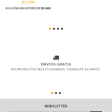
POLIPROPILENO GRIS 13 X
68MTS
$15.000
13 CM
3
CUOTAS SIN INTERÉS DE
$5.000
ENVÍOS GRATIS
EN PRODUCTOS SELECCIONADOS. CONSULTE ALCANCE.
NEWSLETTER