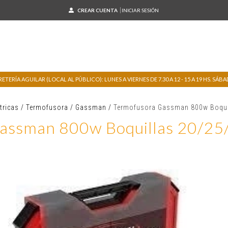
CREAR CUENTA
INICIAR SESIÓN
TERÍA AGUILAR (LOCAL AL PÚBLICO): LUNES A VIERNES DE 7.30 A 12 - 15 A 19 HS. SÁBADO
tricas
/
Termofusora
/
Gassman
/
Termofusora Gassman 800w Boqui
assman 800w Boquillas 20/2