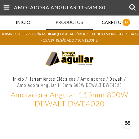
AMOLADORA ANGULAR 115MM 800W DEWALT DWE4020
INICIO
PRODUCTOS
CARRITO
0
HORARIO DE FERRETERÍA AGUILAR (LOCAL AL PÚBLICO): LUNES A VIERNES DE 7.30 A 12
- 15 A 19 HS. SÁBADO 7.30 A 12.30 HS.
Inicio
/
Herramientas Eléctricas
/
Amoladoras
/
Dewalt
/
Amoladora Angular 115mm 800W DEWALT DWE4020
Amoladora Angular 115mm 800W
DEWALT DWE4020