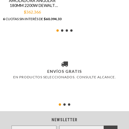
AMOLADORA ANGULAR
180MM 2200W DEWALT
DWE491
$362.366
6
CUOTAS SIN INTERÉS DE
$60.394,33
ENVÍOS GRATIS
EN PRODUCTOS SELECCIONADOS. CONSULTE ALCANCE.
NEWSLETTER