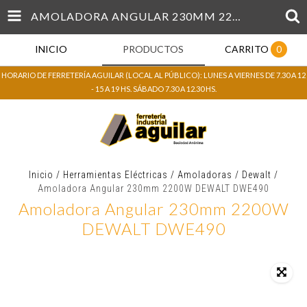
AMOLADORA ANGULAR 230MM 2200W DEWALT DWE490
INICIO
PRODUCTOS
CARRITO
0
HORARIO DE FERRETERÍA AGUILAR (LOCAL AL PÚBLICO): LUNES A VIERNES DE 7.30 A 12
- 15 A 19 HS. SÁBADO 7.30 A 12.30 HS.
Inicio
/
Herramientas Eléctricas
/
Amoladoras
/
Dewalt
/
Amoladora Angular 230mm 2200W DEWALT DWE490
Amoladora Angular 230mm 2200W
DEWALT DWE490