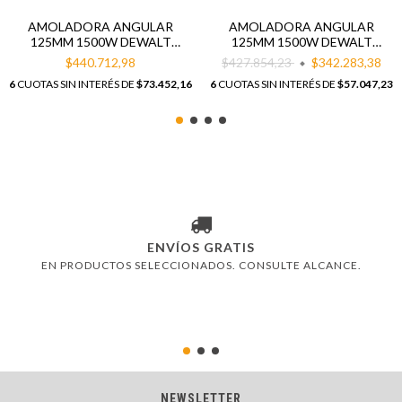
AMOLADORA ANGULAR
AMOLADORA ANGULAR
125MM 1500W DEWALT
125MM 1500W DEWALT
DWE4336
DWE4314N
$440.712,98
$427.854,23
$342.283,38
6
CUOTAS SIN INTERÉS DE
$73.452,16
6
CUOTAS SIN INTERÉS DE
$57.047,23
ENVÍOS GRATIS
EN PRODUCTOS SELECCIONADOS. CONSULTE ALCANCE.
NEWSLETTER