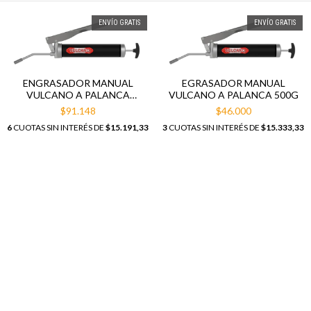
ENVÍO GRATIS
ENVÍO GRATIS
ENGRASADOR MANUAL
EGRASADOR MANUAL
VULCANO A PALANCA
VULCANO A PALANCA 500G
1000G.
$91.148
$46.000
6
CUOTAS SIN INTERÉS DE
$15.191,33
3
CUOTAS SIN INTERÉS DE
$15.333,33