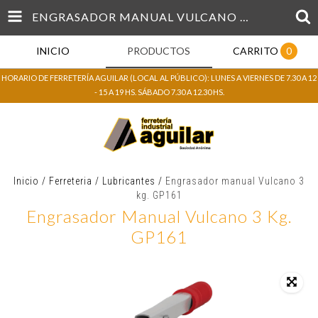
ENGRASADOR MANUAL VULCANO 3 KG. GP161
INICIO
PRODUCTOS
CARRITO
0
HORARIO DE FERRETERÍA AGUILAR (LOCAL AL PÚBLICO): LUNES A VIERNES DE 7.30 A 12
- 15 A 19 HS. SÁBADO 7.30 A 12.30 HS.
Inicio
/
Ferreteria
/
Lubricantes
/
Engrasador manual Vulcano 3
kg. GP161
Engrasador Manual Vulcano 3 Kg.
GP161