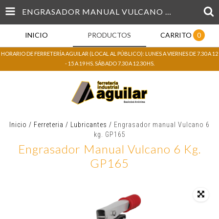
ENGRASADOR MANUAL VULCANO 6 KG. GP165
INICIO
PRODUCTOS
CARRITO
0
HORARIO DE FERRETERÍA AGUILAR (LOCAL AL PÚBLICO): LUNES A VIERNES DE 7.30 A 12
- 15 A 19 HS. SÁBADO 7.30 A 12.30 HS.
Inicio
/
Ferreteria
/
Lubricantes
/
Engrasador manual Vulcano 6
kg. GP165
Engrasador Manual Vulcano 6 Kg.
GP165