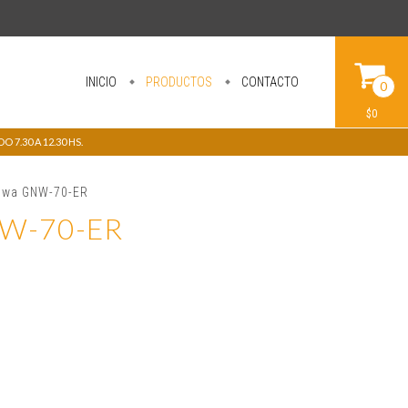
INICIO
PRODUCTOS
CONTACTO
0
$0
 7.30 A 12.30 HS.
Niwa GNW-70-ER
NW-70-ER