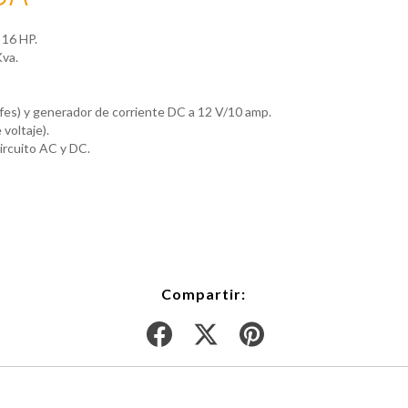
 16 HP.
va.
es) y generador de corriente DC a 12 V/10 amp.
voltaje).
ircuito AC y DC.
Compartir: