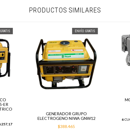
PRODUCTOS SIMILARES
GRATIS
ENVÍO GRATIS
ICO
MO
5-ER
TRICO
GENERADOR GRUPO
ELECTROGENO NIWA GNW12
6
CUO
.257,17
$388.465