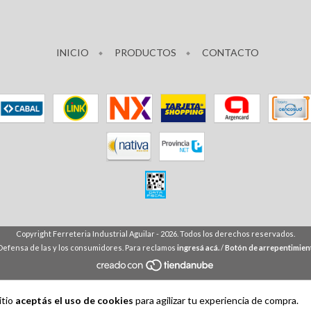
INICIO
PRODUCTOS
CONTACTO
Copyright Ferreteria Industrial Aguilar - 2026. Todos los derechos reservados.
Defensa de las y los consumidores. Para reclamos
ingresá acá.
/
Botón de arrepentimien
itio
aceptás el uso de cookies
para agilizar tu experiencia de compra.