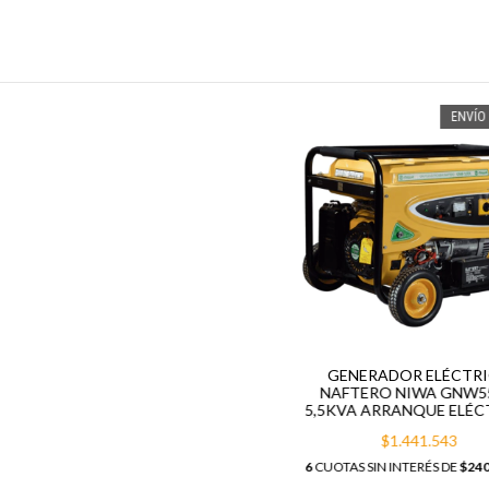
ENVÍO 
GENERADOR ELÉCTR
NAFTERO NIWA GNW5
5,5KVA ARRANQUE ELÉC
$1.441.543
6
CUOTAS SIN INTERÉS DE
$240