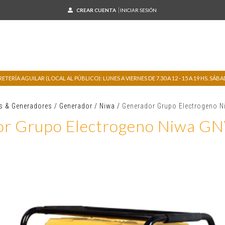
CREAR CUENTA
INICIAR SESIÓN
TERÍA AGUILAR (LOCAL AL PÚBLICO): LUNES A VIERNES DE 7.30 A 12 - 15 A 19 HS. SÁBADO
s & Generadores
/
Generador
/
Niwa
/
Generador Grupo Electrogeno 
or Grupo Electrogeno Niwa G