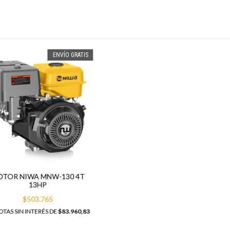
ENVÍO GRATIS
TOR NIWA MNW-130 4T
13HP
$503.765
TAS SIN INTERÉS DE
$83.960,83