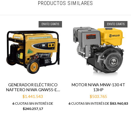
PRODUCTOS SIMILARES
ENVÍO GRATIS
ENVÍO GRATIS
GENERADOR ELÉCTRICO
MOTOR NIWA MNW-130 4T
NAFTERO NIWA GNW55-ER
13HP
5,5KVA ARRANQUE
$1.441.543
$503.765
ELÉCTRICO
6
CUOTAS SIN INTERÉS DE
6
CUOTAS SIN INTERÉS DE
$83.960,83
$240.257,17