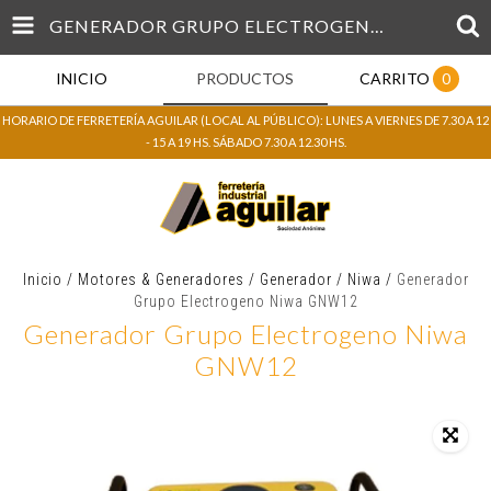
GENERADOR GRUPO ELECTROGENO NIWA GNW12
INICIO
PRODUCTOS
CARRITO
0
HORARIO DE FERRETERÍA AGUILAR (LOCAL AL PÚBLICO): LUNES A VIERNES DE 7.30 A 12
- 15 A 19 HS. SÁBADO 7.30 A 12.30 HS.
Inicio
/
Motores & Generadores
/
Generador
/
Niwa
/
Generador
Grupo Electrogeno Niwa GNW12
Generador Grupo Electrogeno Niwa
GNW12